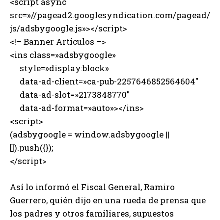
<script async
src=»//pagead2.googlesyndication.com/pagead/
js/adsbygoogle.js»></script>
<!– Banner Articulos –>
<ins class=»adsbygoogle»
style=»display:block»
data-ad-client=»ca-pub-2257646852564604″
data-ad-slot=»2173848770″
data-ad-format=»auto»></ins>
<script>
(adsbygoogle = window.adsbygoogle ||
[]).push({});
</script>
Así lo informó el Fiscal General, Ramiro
Guerrero, quién dijo en una rueda de prensa que
los padres y otros familiares, supuestos