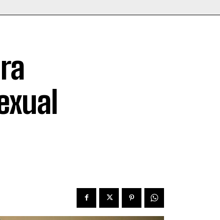
ra
exual