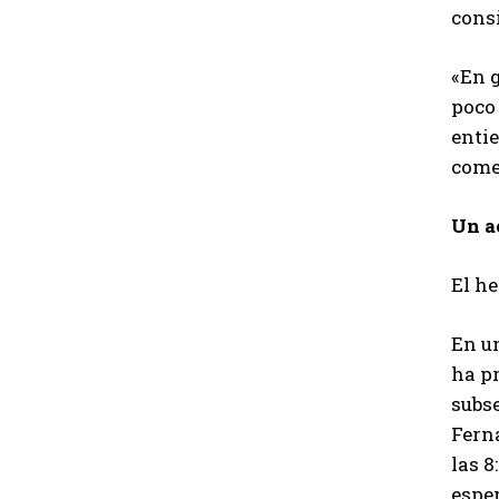
consi
«En g
poco 
enti
come
Un a
El h
En un
ha pr
subse
Fern
las 8
esper