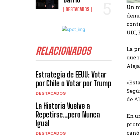
Un n
DESTACADOS
denu
contr
UDI, 
RELACIONADOS
La p
que 
Alej
Estrategia de EEUU: Votar
«Esta
por Chile o Votar por Trump
Según
DESTACADOS
de Al
La Historia Vuelve a
Repetirse…pero Nunca
En un
Igual
prot
canó
DESTACADOS