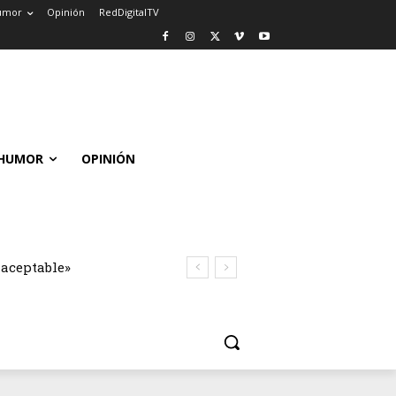
umor
Opinión
RedDigitalTV
HUMOR
OPINIÓN
naceptable»