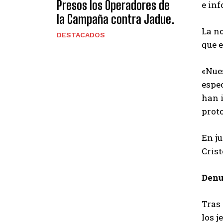
Presos los Operadores de
e in
la Campaña contra Jadue.
La n
DESTACADOS
que e
«Nues
espec
han 
proto
En ju
Crist
Denu
Tras 
los j