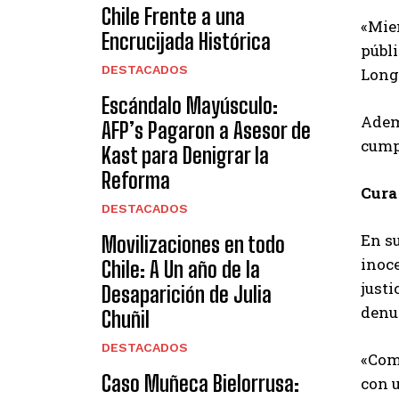
Chile Frente a una
«Mien
Encrucijada Histórica
públ
DESTACADOS
Long
Escándalo Mayúsculo:
Adem
AFP’s Pagaron a Asesor de
cumpl
Kast para Denigrar la
Reforma
Cura
DESTACADOS
En su
Movilizaciones en todo
inoce
Chile: A Un año de la
justi
Desaparición de Julia
denu
Chuñil
DESTACADOS
«Com
Caso Muñeca Bielorrusa:
con u