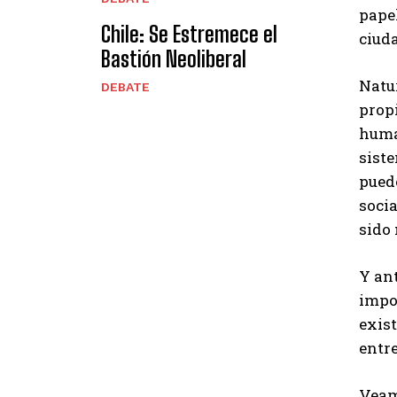
papel
Chile: Se Estremece el
ciud
Bastión Neoliberal
Natur
DEBATE
prop
huma
sist
pued
soci
sido
Y an
impor
exist
entre
Veam