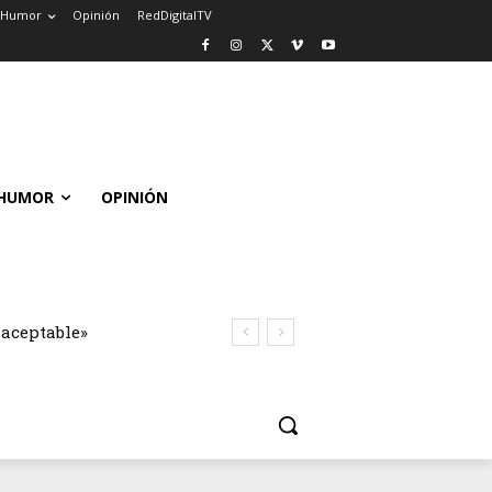
Humor
Opinión
RedDigitalTV
HUMOR
OPINIÓN
naceptable»