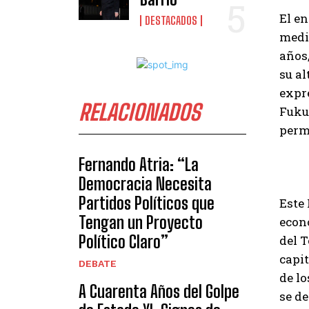
El e
DESTACADOS
medi
años,
su al
expre
RELACIONADOS
Fuku
perm
Fernando Atria: “La
Democracia Necesita
Partidos Políticos que
Este
Tengan un Proyecto
econó
Político Claro”
del 
capi
DEBATE
de l
A Cuarenta Años del Golpe
se de