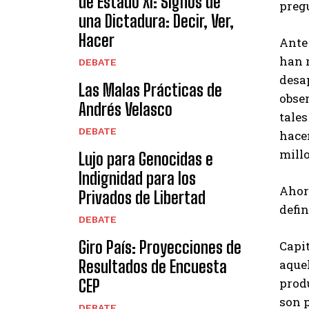
de Estado XI: Signos de
preg
una Dictadura: Decir, Ver,
Hacer
Ante 
han 
DEBATE
desap
Las Malas Prácticas de
obser
Andrés Velasco
tales
DEBATE
hace
mill
Lujo para Genocidas e
Indignidad para los
Ahor
Privados de Libertad
defin
DEBATE
Giro País: Proyecciones de
Capit
aquel
Resultados de Encuesta
produ
CEP
son p
DEBATE