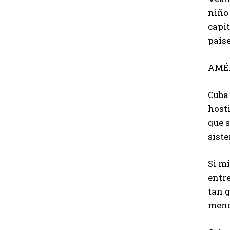
niño
capit
país
AMÉ
Cuba
host
que 
sist
Si mi
entr
tan g
meno