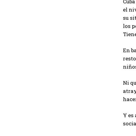
Cuba 
el n
su si
los p
Tien
En ba
resto
niños
Ni qu
atra
hace
Y es
socia