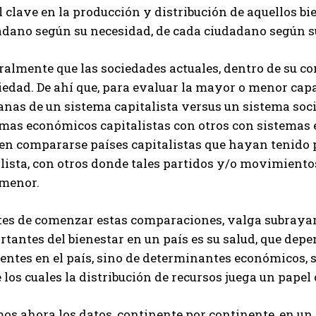
 clave en la producción y distribución de aquellos bie
adano según su necesidad, de cada ciudadano según s
almente que las sociedades actuales, dentro de su co
iedad. De ahí que, para evaluar la mayor o menor cap
nas de un sistema capitalista versus un sistema soci
emas económicos capitalistas con otros con sistemas 
en compararse países capitalistas que hayan tenido 
alista, con otros donde tales partidos y/o movimiento
 menor.
tes de comenzar estas comparaciones, valga subrayar
tantes del bienestar en un país es su salud, que depen
entes en el país, sino de determinantes económicos, s
 los cuales la distribución de recursos juega un papel 
os ahora los datos, continente por continente, en un