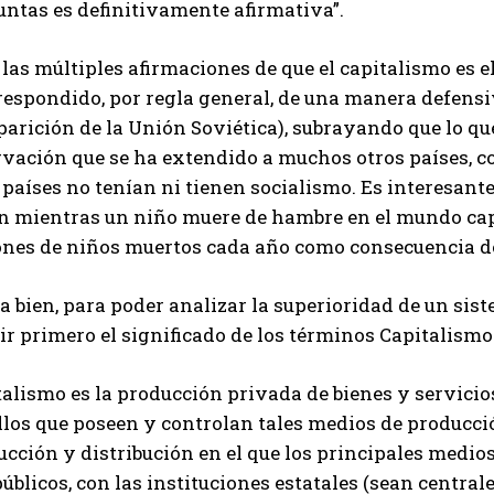
untas es definitivamente afirmativa”.
las múltiples afirmaciones de que el capitalismo es el
respondido, por regla general, de una manera defensi
arición de la Unión Soviética), subrayando que lo que
vación que se ha extendido a muchos otros países, co
 países no tenían ni tienen socialismo. Es interesant
n mientras un niño muere de hambre en el mundo capit
ones de niños muertos cada año como consecuencia de
a bien, para poder analizar la superioridad de un si
ir primero el significado de los términos Capitalismo
alismo es la producción privada de bienes y servicio
los que poseen y controlan tales medios de producció
cción y distribución en el que los principales medios
úblicos, con las instituciones estatales (sean central