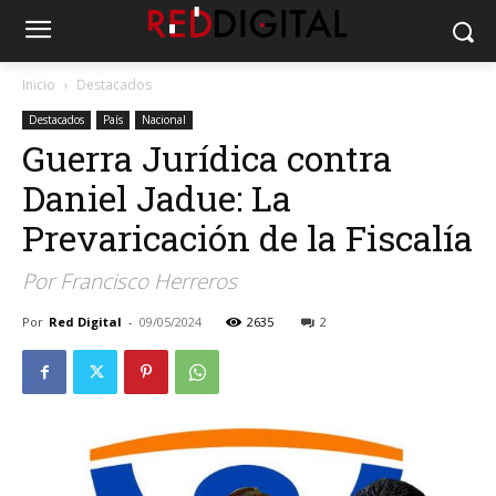
Inicio
Destacados
Destacados
País
Nacional
Guerra Jurídica contra
Daniel Jadue: La
Prevaricación de la Fiscalía
Por Francisco Herreros
Por
Red Digital
-
09/05/2024
2635
2