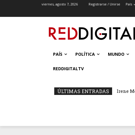
viernes, agosto 7, 2026
Registrarse / Unirse
País
PAÍS
POLÍTICA
MUNDO
REDDIGITALTV
ÚLTIMAS ENTRADAS
Irene M