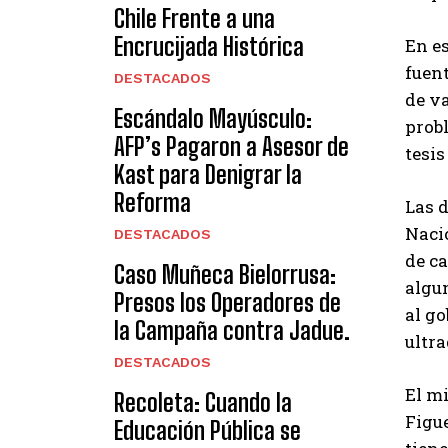
Chile Frente a una
Encrucijada Histórica
En es
fuent
DESTACADOS
de v
Escándalo Mayúsculo:
probl
AFP’s Pagaron a Asesor de
tesis
Kast para Denigrar la
Reforma
Las 
Naci
DESTACADOS
de ca
Caso Muñeca Bielorrusa:
algu
Presos los Operadores de
al g
la Campaña contra Jadue.
ultra
DESTACADOS
El mi
Recoleta: Cuando la
Figue
Educación Pública se