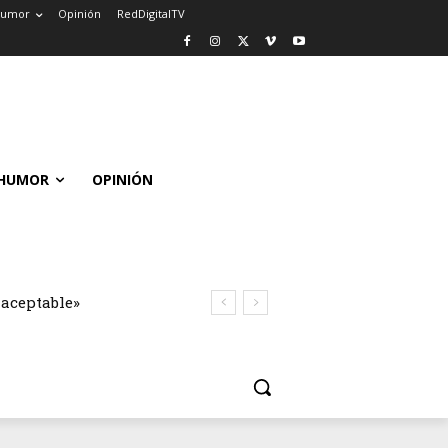
umor
Opinión
RedDigitalTV
HUMOR
OPINIÓN
naceptable»