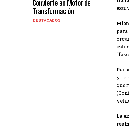
tiene
Convierte en Motor de
estuv
Transformación
DESTACADOS
Mient
para 
orga
estud
“fasc
Parl
y rei
quem
(Con
vehíc
La ex
realm