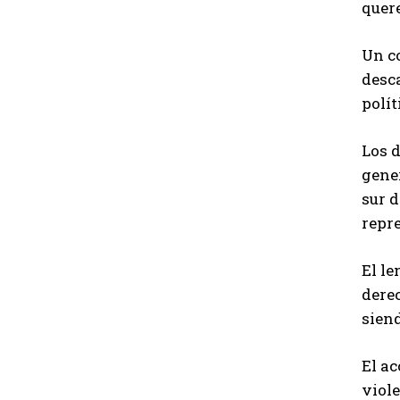
quere
Un c
desc
polít
Los 
gene
sur d
repr
El le
derec
siend
El a
viole