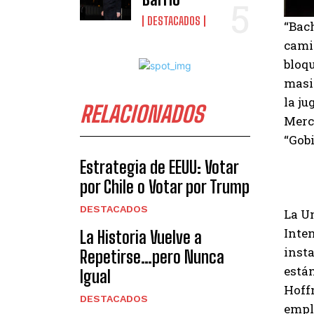
DESTACADOS
“Bach
camio
bloqu
masiv
la ju
RELACIONADOS
Mercu
“Gob
Estrategia de EEUU: Votar
por Chile o Votar por Trump
DESTACADOS
La U
Inte
La Historia Vuelve a
insta
Repetirse…pero Nunca
están
Igual
Hoffm
DESTACADOS
empl