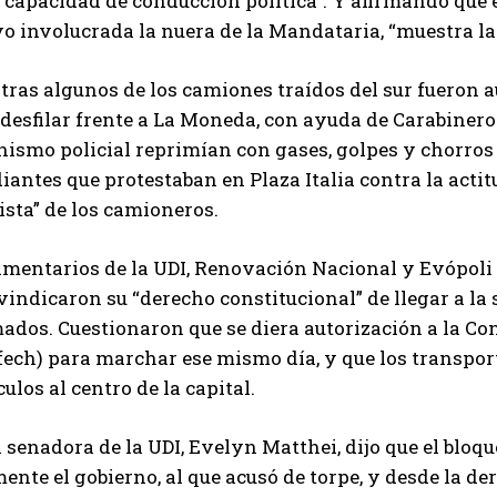
 capacidad de conducción política”. Y afirmando que 
o involucrada la nuera de la Mandataria, “muestra la 
ras algunos de los camiones traídos del sur fueron au
desfilar frente a La Moneda, con ayuda de Carabineros
nismo policial reprimían con gases, golpes y chorros
iantes que protestaban en Plaza Italia contra la acti
ista” de los camioneros.
amentarios de la UDI, Renovación Nacional y Evópoli
vindicaron su “derecho constitucional” de llegar a la
ados. Cuestionaron que se diera autorización a la Co
fech) para marchar ese mismo día, y que los transpor
ulos al centro de la capital.
 senadora de la UDI, Evelyn Matthei, dijo que el bloqu
ente el gobierno, al que acusó de torpe, y desde la de