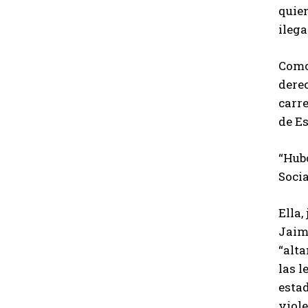
quie
ilega
Como 
derec
carre
de Es
“Hubo
Socia
Ella,
Jaim
“alt
las l
estad
viole