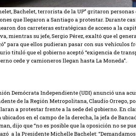
elet, Bachelet, terrorista de la UP” gritaron persona
nes que llegaron a Santiago a protestar. Durante casi
earon dos carreteras estratégicas de acceso a la capi
a, mientras su jefe, Sergio Pérez, exaltó que el genera
gó” para que ellos pudieran pasar con sus vehículos fr
rio tituló que el gobierno aceptó “exigencia de trans
ierno cede y camioneros llegan hasta La Moneda”.
nión Demócrata Independiente (UDI) anunció una acus
ndente de la Región Metropolitana, Claudio Orrego, p
laran a protestar frente a la sede del gobierno. En cla
 ubicados en el campo de la derecha, la jefa de Banca
an, dijo que “no es posible que la oposición no se pu
azó a la Presidente Michelle Bachelet: “Demandamos d