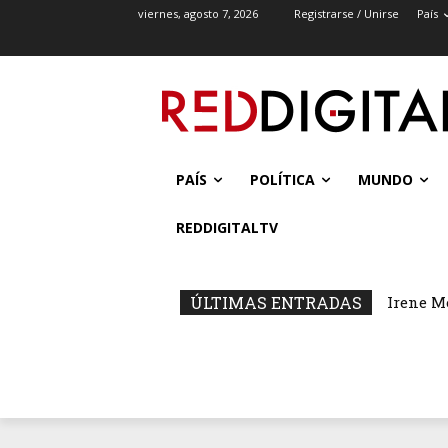
viernes, agosto 7, 2026
Registrarse / Unirse
País
PAÍS
POLÍTICA
MUNDO
REDDIGITALTV
ÚLTIMAS ENTRADAS
Irene M