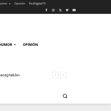
umor
Opinión
RedDigitalTV
HUMOR
OPINIÓN
naceptable»