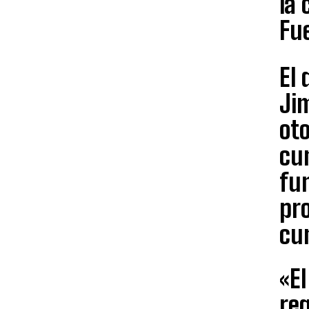
la 
Fu
El 
Ji
ot
cu
fu
pro
cu
«El
re