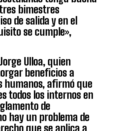
tres bimestres
so de salida y en el
uisito se cumple»,
Jorge Ulloa, quien
torgar beneficios a
s humanos, afirmó que
es todos los internos en
reglamento de
no hay un problema de
recho que se aplica a