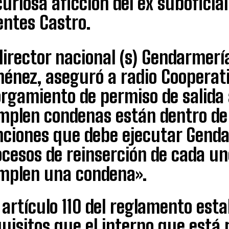
curiosa aficción del ex suboficia
entes Castro.
director nacional (s) Gendarmerí
ménez, aseguró a radio Cooperati
orgamiento de permiso de salida 
mplen condenas están dentro de 
nciones que debe ejecutar Genda
cesos de reinserción de cada un
mplen una condena».
 artículo 110 del reglamento est
quisitos que el interno que está