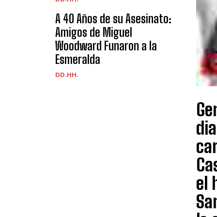
A 40 Años de su Asesinato:
Amigos de Miguel
Woodward Funaron a la
Esmeralda
DD.HH.
Gen
dia
ca
Ca
el
Sa