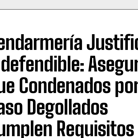
endarmería Justifi
ndefendible: Asegu
ue Condenados po
aso Degollados
umplen Requisitos