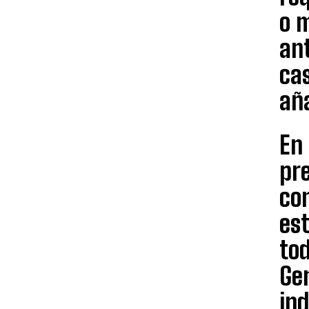
o 
ant
cas
aña
En 
pre
co
est
tod
Ge
in