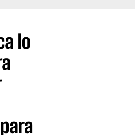
ca lo
ra
r
 para