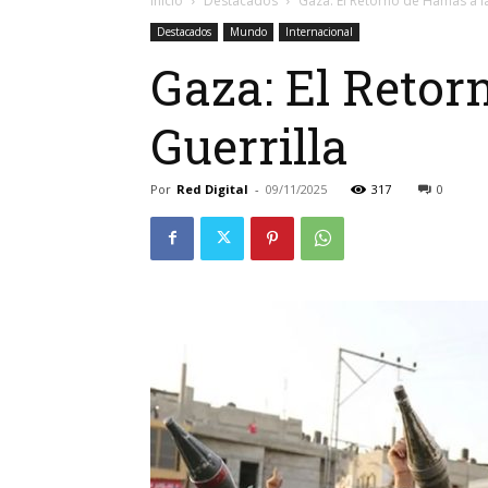
Inicio
Destacados
Gaza: El Retorno de Hamás a la 
Destacados
Mundo
Internacional
Gaza: El Retor
Guerrilla
Por
Red Digital
-
09/11/2025
317
0