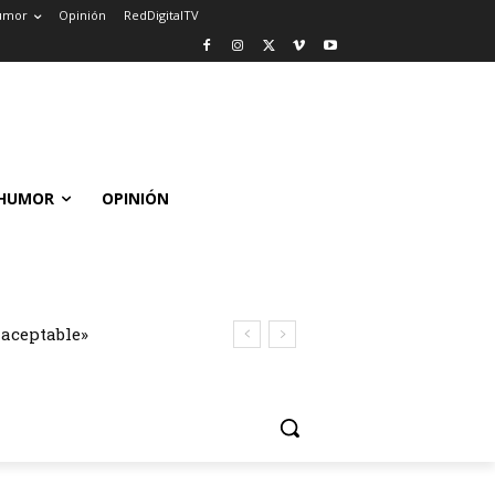
umor
Opinión
RedDigitalTV
HUMOR
OPINIÓN
naceptable»