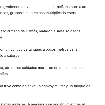
s, volcaron un vehículo militar israelí, mataron a un
nces, grupos similares han multiplicado estas
 brazo armado de Hamás, mataron a siete soldados
ve.
aron un convoy de tanques a pocos metros de la
do a catorce.
norte, otros tres soldados murieron en una emboscada
elíes.
ión tuvo como objetivo un convoy militar y un tanque de
eron más audaces. A mediados de agosto, mientras el