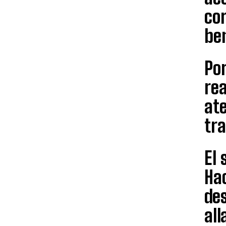
co
ben
Por
rea
at
tra
El 
Hac
des
all