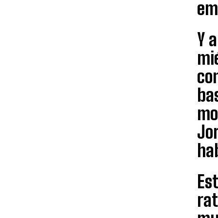
em
Y a
mié
con
ba
mov
Jo
hab
Es
rat