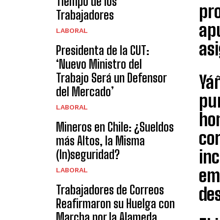
Tiempo de los
pro
Trabajadores
ap
LABORAL
asi
Presidenta de la CUT:
‘Nuevo Ministro del
Trabajo Será un Defensor
Yáñ
del Mercado’
pun
LABORAL
ho
Mineros en Chile: ¿Sueldos
cor
más Altos, la Misma
inc
(In)seguridad?
em
LABORAL
Trabajadores de Correos
des
Reafirmaron su Huelga con
Marcha por la Alameda