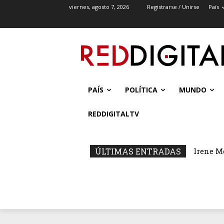
viernes, agosto 7, 2026
Registrarse / Unirse
País
PAÍS
POLÍTICA
MUNDO
REDDIGITALTV
ÚLTIMAS ENTRADAS
Irene M