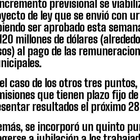
incremento previsional se viabil
yecto de ley que se envió con u
biendo ser aprobado esta semana
120 millones de dólares (alreded
os) al pago de las remuneracion
nicipales.
el caso de los otros tres puntos
isiones que tienen plazo fijo d
sentar resultados el próximo 28
emás, se incorporó un quinto pu
gerse a jubilación a los trabaja