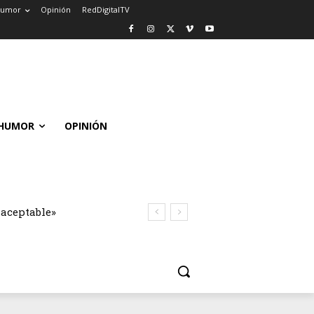
umor
Opinión
RedDigitalTV
HUMOR
OPINIÓN
naceptable»