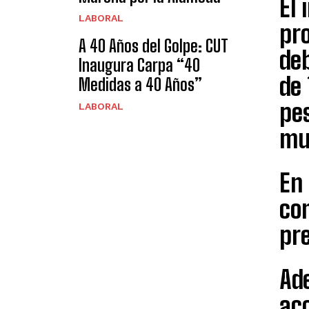
El 
LABORAL
pro
A 40 Años del Golpe: CUT
de
Inaugura Carpa “40
de 
Medidas a 40 Años”
pes
LABORAL
mu
En 
com
pre
Ad
aco