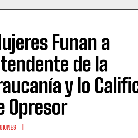
ujeres Funan a
ntendente de la
raucanía y lo Califi
e Opresor
GIONES