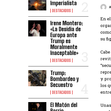
Imperialista
DESTACADOS
En el
Irene Montero:
orga
«La Desidia de
como 
Europa ante
su fi
Trump es
Moralmente
Cabe
Inaceptable»
revit
DESTACADOS
“secu
repre
Trump:
Bombardeo y
y pro
Secuestro
los q
entre
DESTACADOS
El Matón del
Unas
Barrio