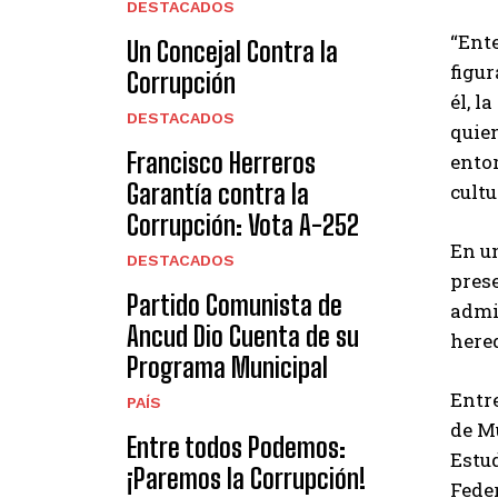
DESTACADOS
“Ent
Un Concejal Contra la
figur
Corrupción
él, l
DESTACADOS
quien
Francisco Herreros
entor
Garantía contra la
cultu
Corrupción: Vota A-252
En u
DESTACADOS
prese
Partido Comunista de
admin
Ancud Dio Cuenta de su
hered
Programa Municipal
Entr
PAÍS
de M
Entre todos Podemos:
Estud
¡Paremos la Corrupción!
Feder