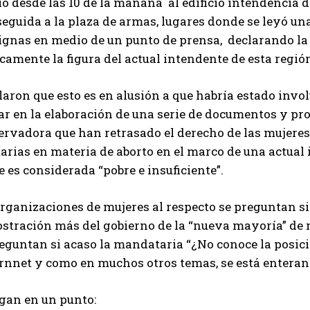
ó desde las 10 de la mañana al edificio intendencia d
eguida a la plaza de armas, lugares donde se leyó un
gnas en medio de un punto de prensa, declarando la v
camente la figura del actual intendente de esta región
aron que esto es en alusión a que habría estado invo
ar en la elaboración de una serie de documentos y pr
ervadora que han retrasado el derecho de las mujeres
arias en materia de aborto en el marco de una actual i
e es considerada “pobre e insuficiente”.
organizaciones de mujeres al respecto se preguntan s
stración más del gobierno de la “nueva mayoría” de
eguntan si acaso la mandataria “¿No conoce la posici
rnnet y como en muchos otros temas, se está enteran
gan en un punto: