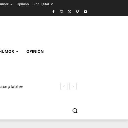
umor
Opinión
RedDigitalTV
HUMOR
OPINIÓN
naceptable»