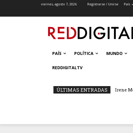
viernes, agosto 7, 2026
Registrarse / Unirse
País
PAÍS
POLÍTICA
MUNDO
REDDIGITALTV
ÚLTIMAS ENTRADAS
Irene M