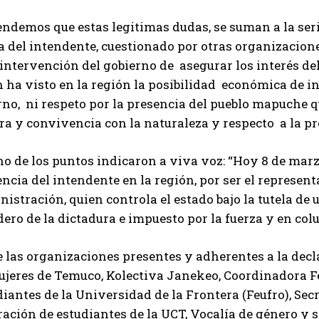
endemos que estas legitimas dudas, se suman a la ser
a del intendente, cuestionado por otras organizacion
a intervención del gobierno de asegurar los interés d
 ha visto en la región la posibilidad económica de i
no, ni respeto por la presencia del pueblo mapuche qu
ra y convivencia con la naturaleza y respecto a la pr
no de los puntos indicaron a viva voz: “Hoy 8 de mar
ncia del intendente en la región, por ser el representa
istración, quien controla el estado bajo la tutela de
ero de la dictadura e impuesto por la fuerza y en colu
e las organizaciones presentes y adherentes a la dec
ujeres de Temuco, Kolectiva Janekeo, Coordinadora F
iantes de la Universidad de la Frontera (Feufro), Sec
ación de estudiantes de la UCT, Vocalía de género y s