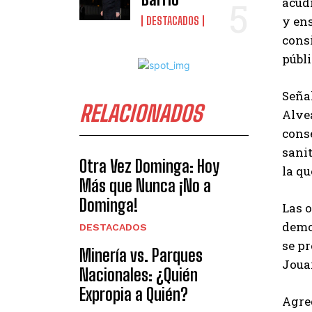
acudi
y ens
DESTACADOS
consi
públi
Señal
RELACIONADOS
Alve
cons
sanit
Otra Vez Dominga: Hoy
la qu
Más que Nunca ¡No a
Dominga!
Las 
demo
DESTACADOS
se pr
Minería vs. Parques
Joua
Nacionales: ¿Quién
Expropia a Quién?
Agre