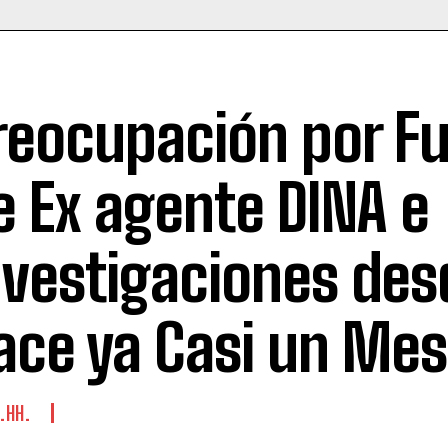
reocupación por F
e Ex agente DINA e
nvestigaciones des
ace ya Casi un Mes
.HH.