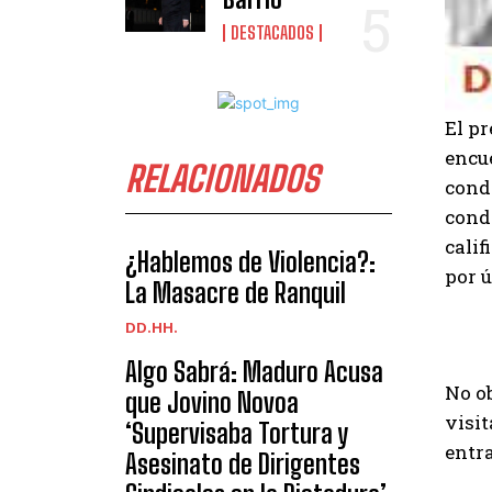
DESTACADOS
El pr
encue
RELACIONADOS
cond
conde
calif
¿Hablemos de Violencia?:
por ú
La Masacre de Ranquil
DD.HH.
Algo Sabrá: Maduro Acusa
No ob
que Jovino Novoa
visit
‘Supervisaba Tortura y
entra
Asesinato de Dirigentes