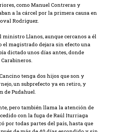
riores, como Manuel Contreras y
ban a la cárcel por la primera causa en
doval Rodríguez.
l ministro Llanos, aunque cercanos a él
o el magistrado dejara sin efecto una
ía dictado unos días antes, donde
 Carabineros.
 Cancino tenga dos hijos que son y
nejo, un subprefecto ya en retiro, y
im de Pudahuel.
nte, pero también llama la atención de
sucedido con la fuga de Raúl Iturriaga
 por todas partes del país, hasta que
spués de más de 40 días escondido y sin