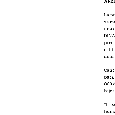
AFDD
La p
se mo
una o
DINA 
prese
calif
deten
Canc
para 
OS9 
hijos
“La s
huma