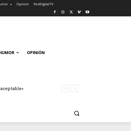
umor
Opinión
RedDigitalTV
HUMOR
OPINIÓN
naceptable»