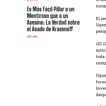
ningú
Es Más Fácil Pillar a un
Mentiroso que a un
El se
Asesino: La Verdad sobre
Ugaz,
el Asado de Krassnoff
pesqu
DD.HH.
«El 
minis
toda 
cumpl
Ugaz 
formu
Inve
desp