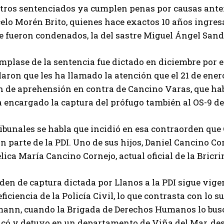
otros sentenciados ya cumplen penas por causas ante
lo Morén Brito, quienes hace exactos 10 años ingresa
ue fueron condenados, la del sastre Miguel Ángel San
mplase de la sentencia fue dictado en diciembre por e
aron que les ha llamado la atención que el 21 de ener
n de aprehensión en contra de Cancino Varas, que hab
 encargado la captura del prófugo también al OS-9 de
ibunales se habla que incidió en esa contraorden que
n parte de la PDI. Uno de sus hijos, Daniel Cancino Cor
ica María Cancino Cornejo, actual oficial de la Bricr
den de captura dictada por Llanos a la PDI sigue vige
eficiencia de la Policía Civil, lo que contrasta con lo 
ann, cuando la Brigada de Derechos Humanos lo buscó
bicó y detuvo en un departamento de Viña del Mar, de