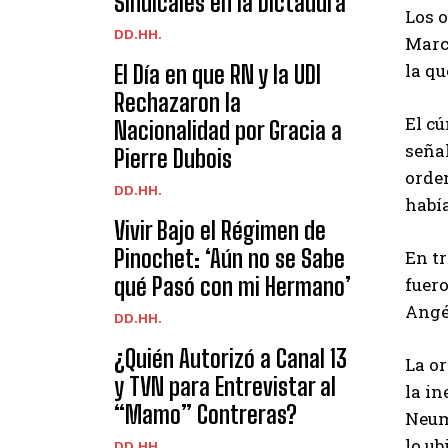
Sindicales en la Dictadura’
Los 
DD.HH.
Marce
la q
El Día en que RN y la UDI
Rechazaron la
El cú
Nacionalidad por Gracia a
señal
Pierre Dubois
orde
DD.HH.
había
Vivir Bajo el Régimen de
Pinochet: ‘Aún no se Sabe
En tr
qué Pasó con mi Hermano’
fuero
Angél
DD.HH.
¿Quién Autorizó a Canal 13
La or
y TVN para Entrevistar al
la in
“Mamo” Contreras?
Neum
lo u
DD.HH.