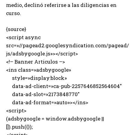
medio, declinó referirse a las diligencias en
curso.
{source}
<script async
src=»//pagead2.googlesyndication.com/pagead/
js/adsbygoogle.js»></script>
<!– Banner Articulos –>
<ins class=»adsbygoogle»
style=»display:block»
data-ad-client=»ca-pub-2257646852564604″
data-ad-slot=»2173848770″
data-ad-format=»auto»></ins>
<script>
(adsbygoogle = window.adsbygoogle ||
[]).push({});
</script>