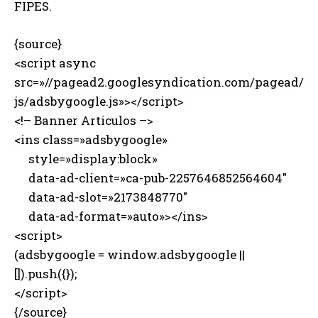
FIPES.
{source}
<script async
src=»//pagead2.googlesyndication.com/pagead/
js/adsbygoogle.js»></script>
<!– Banner Articulos –>
<ins class=»adsbygoogle»
style=»display:block»
data-ad-client=»ca-pub-2257646852564604″
data-ad-slot=»2173848770″
data-ad-format=»auto»></ins>
<script>
(adsbygoogle = window.adsbygoogle ||
[]).push({});
</script>
{/source}