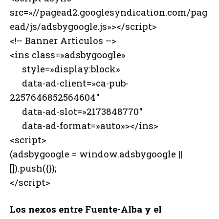
src=»//pagead2.googlesyndication.com/pag
ead/js/adsbygoogle.js»></script>
<!– Banner Articulos –>
<ins class=»adsbygoogle»
style=»display:block»
data-ad-client=»ca-pub-
2257646852564604″
data-ad-slot=»2173848770″
data-ad-format=»auto»></ins>
<script>
(adsbygoogle = window.adsbygoogle ||
[]).push({});
</script>
L
os nexos entre Fuente-Alba y el