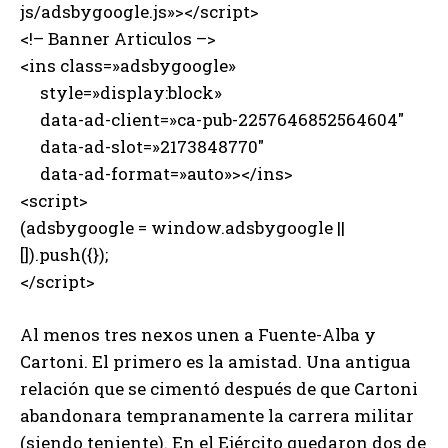
js/adsbygoogle.js»></script>
<!– Banner Articulos –>
<ins class=»adsbygoogle»
style=»display:block»
data-ad-client=»ca-pub-2257646852564604″
data-ad-slot=»2173848770″
data-ad-format=»auto»></ins>
<script>
(adsbygoogle = window.adsbygoogle ||
[]).push({});
</script>
Al menos tres nexos unen a Fuente-Alba y
Cartoni. El primero es la amistad. Una antigua
relación que se cimentó después de que Cartoni
abandonara tempranamente la carrera militar
(siendo teniente). En el Ejército quedaron dos de