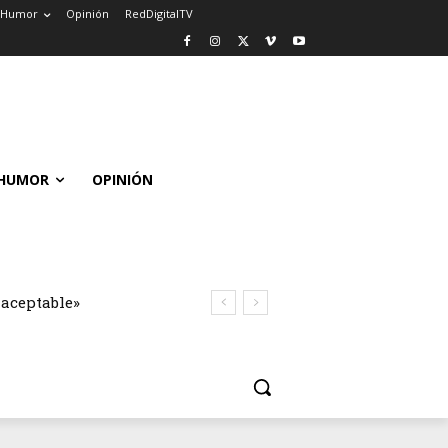
Humor
Opinión
RedDigitalTV
HUMOR
OPINIÓN
naceptable»