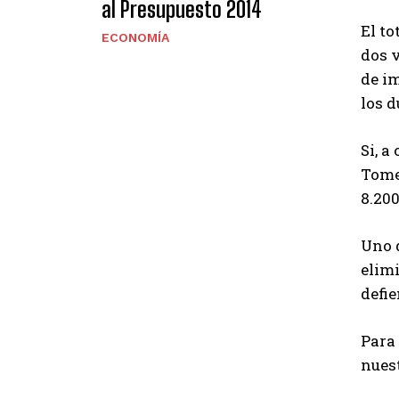
al Presupuesto 2014
El to
ECONOMÍA
dos v
de im
los d
Si, a
Tome
8.200
Uno d
elim
defi
Para 
nues