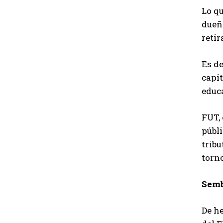
Lo qu
dueño
reti
Es de
capit
educa
FUT, 
públi
trib
torno
Semb
De h