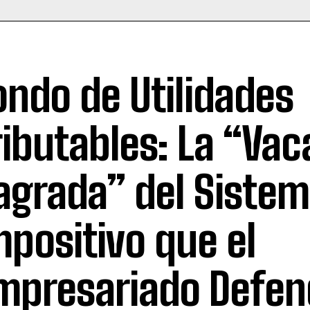
ondo de Utilidades
ributables: La “Vac
agrada” del Siste
mpositivo que el
mpresariado Defen