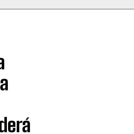
a
ma
derá