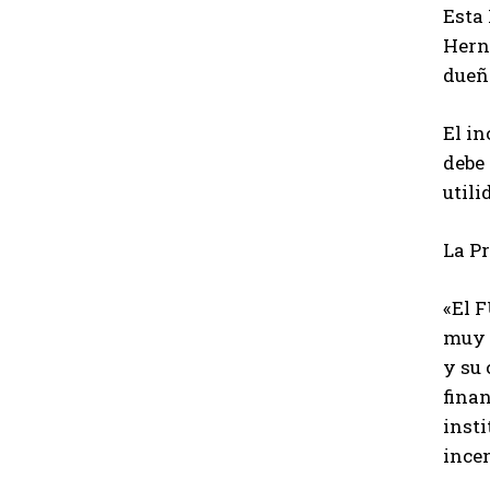
Esta 
Herná
dueño
El in
debe 
utili
La Pr
«El 
muy 
y su
finan
inst
incen