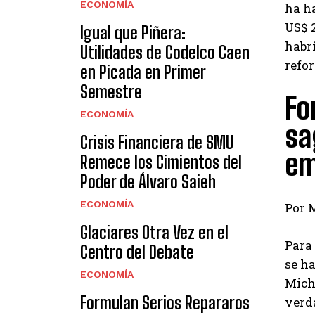
ECONOMÍA
ha h
US$ 2
Igual que Piñera:
habrí
Utilidades de Codelco Caen
refo
en Picada en Primer
Semestre
Fo
ECONOMÍA
sa
Crisis Financiera de SMU
em
Remece los Cimientos del
Poder de Álvaro Saieh
ECONOMÍA
Por 
Glaciares Otra Vez en el
Para 
Centro del Debate
se ha
ECONOMÍA
Miche
Formulan Serios Repararos
verd