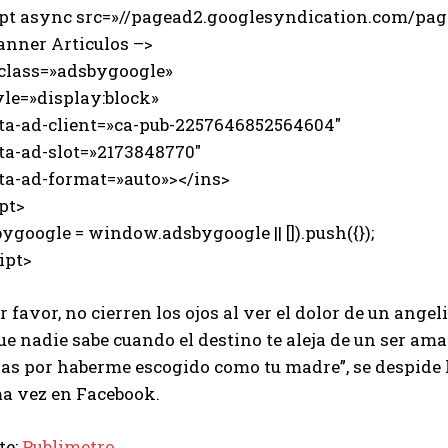
ipt async src=»//pagead2.googlesyndication.com/page
anner Articulos –>
 class=»adsbygoogle»
e=»display:block»
-ad-client=»ca-pub-2257646852564604″
-ad-slot=»2173848770″
-ad-format=»auto»></ins>
pt>
ygoogle = window.adsbygoogle || []).push({});
ipt>
r favor, no cierren los ojos al ver el dolor de un ange
e nadie sabe cuando el destino te aleja de un ser am
ias por haberme escogido como tu madre”, se despide l
ma vez en Facebook.
te:
Publimetro