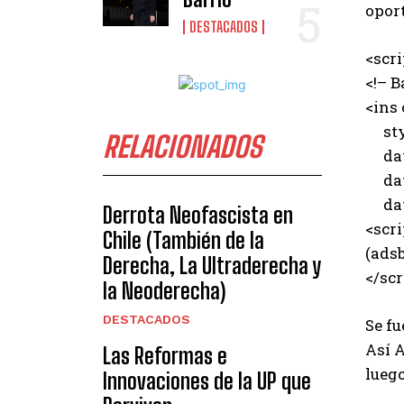
opor
DESTACADOS
<scr
<!– B
<ins
styl
RELACIONADOS
data
data
data
Derrota Neofascista en
<scri
Chile (También de la
(adsb
Derecha, La Ultraderecha y
</scr
la Neoderecha)
DESTACADOS
Se fu
Así A
Las Reformas e
luego
Innovaciones de la UP que