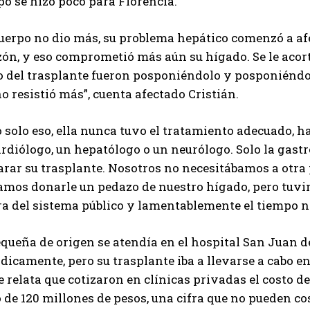
o se hizo poco para Florencia.
uerpo no dio más, su problema hepático comenzó a afe
ón, y eso comprometió más aún su hígado. Se le acort
o del trasplante fueron posponiéndolo y posponiéndol
o resistió más”, cuenta afectado Cristián.
 solo eso, ella nunca tuvo el tratamiento adecuado, h
rdiólogo, un hepatólogo o un neurólogo. Solo la gast
rar su trasplante. Nosotros no necesitábamos a otra 
amos donarle un pedazo de nuestro hígado, pero tuvi
ra del sistema público y lamentablemente el tiempo no
queña de origen se atendía en el hospital San Juan d
dicamente, pero su trasplante iba a llevarse a cabo e
 relata que cotizaron en clínicas privadas el costo de
 de 120 millones de pesos, una cifra que no pueden cos