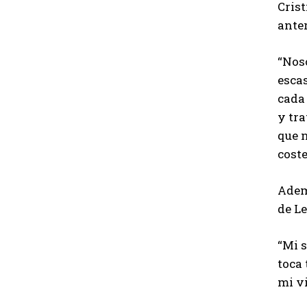
Cris
anter
“Nos
esca
cada 
y tr
que n
coste
Ademá
de L
“Mi 
toca 
mi vi