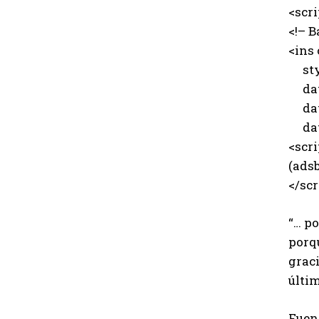
<scr
<!– B
<ins
styl
data
data
data
<scri
(adsb
</scr
“… po
porqu
grac
últi
Fuen