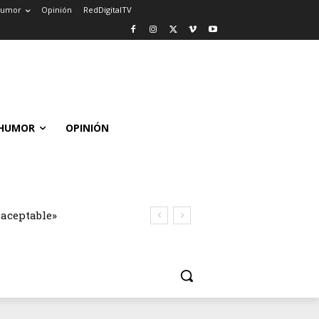
umor
Opinión
RedDigitalTV
HUMOR
OPINIÓN
naceptable»