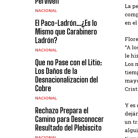
Perviven
La pe
NACIONAL
compa
El Paco-Ladrón…¿Es lo
en el
Mismo que Carabinero
Flore
Ladrón?
“A lo
NACIONAL
le hi
Que no Pase con el Litio:
Los m
Los Daños de la
tiemp
Desnacionalizacion del
mayo
Cobre
Crist
NACIONAL
Y es 
Rechazo Prepara el
deján
Camino para Desconocer
un tr
Resultado del Plebiscito
algui
NACIONAL