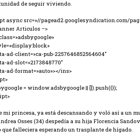
tunidad de seguir viviendo.
ipt async src=»//pagead2.googlesyndication.com/page
anner Articulos –>
 class=»adsbygoogle»
e=»display:block»
-ad-client=»ca-pub-2257646852564604″
-ad-slot=»2173848770″
-ad-format=»auto»></ins>
pt>
ygoogle = window.adsbygoogle || []).push({});
ipt>
e mi princesa, ya está descansando y voló así a un m
ndrea Osses (34) despedía a su hija Florencia Sandova
 que falleciera esperando un trasplante de hígado.