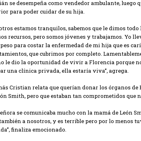
tián se desempeña como vendedor ambulante, luego que
ior para poder cuidar de su hija.
otros estamos tranquilos, sabemos que le dimos todo 
sos recursos, pero somos jóvenes y trabajamos. Yo ll
peso para costar la enfermedad de mi hija que es car
atamientos, que cubrimos por completo. Lamentableme
o le dio la oportunidad de vivir a Florencia porque 
ar una clínica privada, ella estaría viva”, agrega.
s Cristian relata que querían donar los órganos de Fl
eón Smith, pero que estaban tan comprometidos que no
señora se comunicaba mucho con la mamá de León Smith
también a nosotros, y es terrible pero por lo menos t
da”, finaliza emocionado.