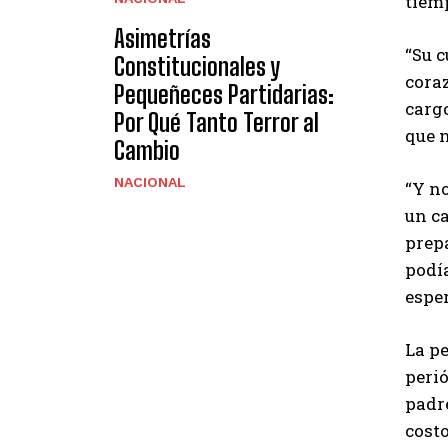
tiemp
Asimetrías
“Su c
Constitucionales y
coraz
Pequeñeces Partidarias:
carg
Por Qué Tanto Terror al
que n
Cambio
NACIONAL
“Y no
un ca
prepa
podí
espe
La pe
perió
padre
costo