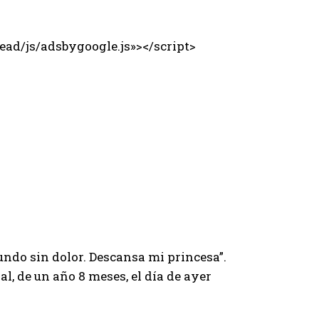
ad/js/adsbygoogle.js»></script>
undo sin dolor. Descansa mi princesa”.
l, de un año 8 meses, el día de ayer