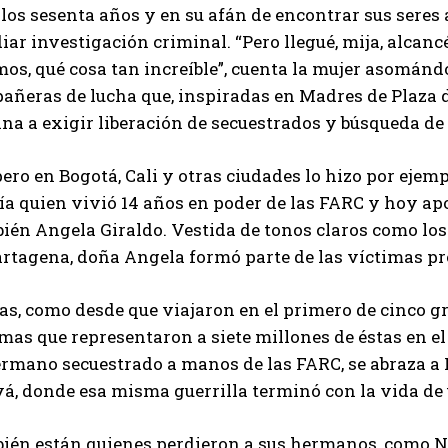
 los sesenta años y en su afán de encontrar sus ser
iar investigación criminal. “Pero llegué, mija, alcan
os, qué cosa tan increíble”, cuenta la mujer asomándo
añeras de lucha que, inspiradas en Madres de Plaza 
na a exigir liberación de secuestrados y búsqueda de
pero en Bogotá, Cali y otras ciudades lo hizo por ejemp
ía quien vivió 14 años en poder de las FARC y hoy ap
én Angela Giraldo. Vestida de tonos claros como los 
artagena, doña Angela formó parte de las víctimas pr
s, como desde que viajaron en el primero de cinco gr
mas que representaron a siete millones de éstas en el
rmano secuestrado a manos de las FARC, se abraza a L
yá, donde esa misma guerrilla terminó con la vida de
ién están quienes perdieron a sus hermanos, como Ny