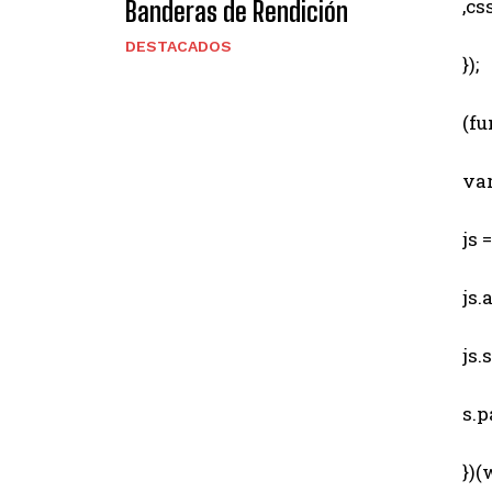
,css
Banderas de Rendición
DESTACADOS
});
(fun
var 
js = 
js.a
js.sr
s.pa
})(w