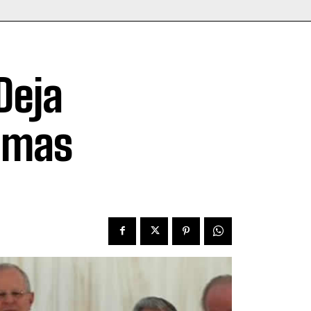
Deja
lamas