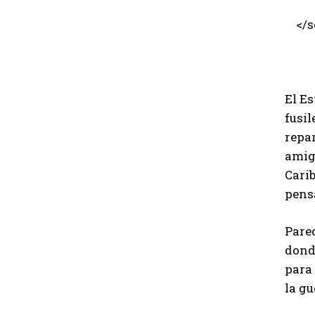
</sc
El Es
fusi
repar
amig
Cari
pens
Parec
dond
para 
la gu