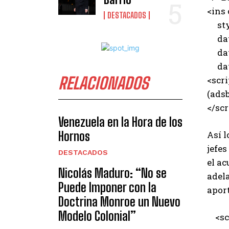
<ins
DESTACADOS
styl
data
data
data
RELACIONADOS
<scri
(adsb
</scr
Venezuela en la Hora de los
Hornos
Así l
jefes
DESTACADOS
el ac
Nicolás Maduro: “No se
adel
Puede Imponer con la
aport
Doctrina Monroe un Nuevo
Modelo Colonial”
<scr