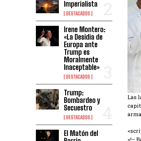
Imperialista
DESTACADOS
Irene Montero:
«La Desidia de
Europa ante
Trump es
Moralmente
Inaceptable»
DESTACADOS
Trump:
Las 
Bombardeo y
capi
Secuestro
armad
DESTACADOS
<scr
El Matón del
<!– B
Barrio