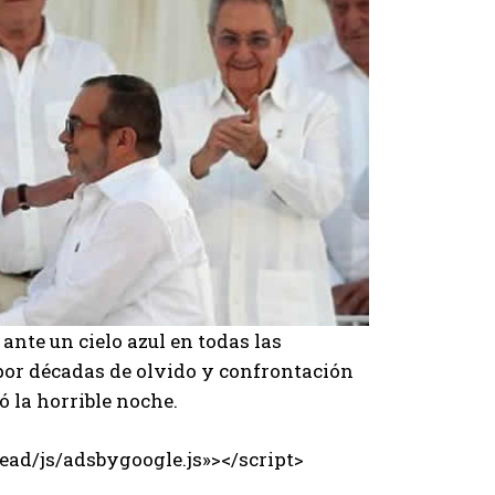
nte un cielo azul en todas las
 por décadas de olvido y confrontación
 la horrible noche.
ad/js/adsbygoogle.js»></script>