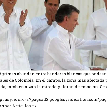
lágrimas abundan entre banderas blancas que ondean a
tales de Colombia. En el campo, la zona más afectada
a, también alzan la mirada y lloran de emoción. Cesó
ipt async src=»//pagead2.googlesyndication.com/page
anner Articulos –>