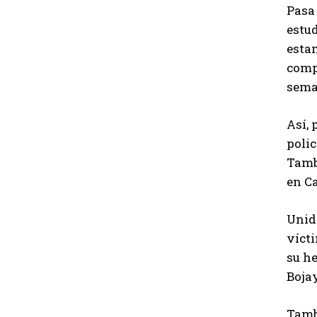
Pasa
estud
estam
comp
sema
Así, 
polic
Tambi
en C
Unida
vícti
su he
Boja
Tamb