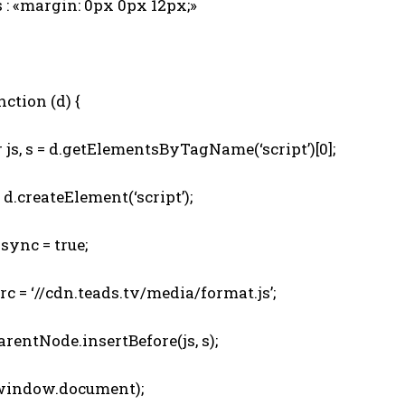
 : «margin: 0px 0px 12px;»
ction (d) {
js, s = d.getElementsByTagName(‘script’)[0];
d.createElement(‘script’);
sync = true;
c = ‘//cdn.teads.tv/media/format.js’;
rentNode.insertBefore(js, s);
indow.document);