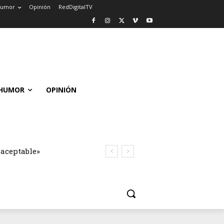
umor
Opinión
RedDigitalTV
HUMOR
OPINIÓN
naceptable»