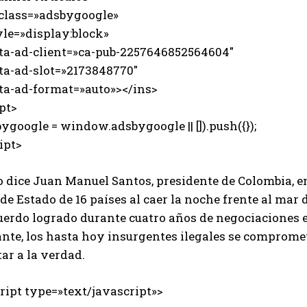
 class=»adsbygoogle»
e=»display:block»
-ad-client=»ca-pub-2257646852564604″
-ad-slot=»2173848770″
-ad-format=»auto»></ins>
pt>
ygoogle = window.adsbygoogle || []).push({});
ipt>
o dice Juan Manuel Santos, presidente de Colombia, e
 de Estado de 16 países al caer la noche frente al ma
uerdo logrado durante cuatro años de negociaciones e
ante, los hasta hoy insurgentes ilegales se compromet
ar a la verdad.
ipt type=»text/javascript»>