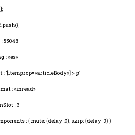
];
.push({
: 55048
 : «es»
 : ‘[itemprop=»articleBody»] > p’
mat : «inread»
Slot : 3
onents : { mute: {delay :0}, skip: {delay :0} }