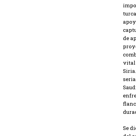
impor
turca
apoy
captu
de ap
proye
combi
vital
Siria
seria
Saud
enfre
flanc
durac
Se d