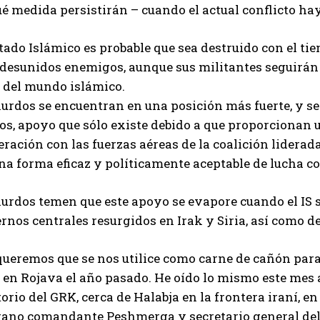
ué medida persistirán – cuando el actual conflicto h
tado Islámico es probable que sea destruido con el ti
desunidos enemigos, aunque sus militantes seguirán s
o del mundo islámico.
urdos se encuentran en una posición más fuerte, y se
s, apoyo que sólo existe debido a que proporcionan un
eración con las fuerzas aéreas de la coalición lider
na forma eficaz y políticamente aceptable de lucha con
kurdos temen que este apoyo se evapore cuando el IS 
rnos centrales resurgidos en Irak y Siria, así como d
queremos que se nos utilice como carne de cañón para
 en Rojava el año pasado. He oído lo mismo este mes a 
itorio del GRK, cerca de Halabja en la frontera iran
rano comandante Peshmerga y secretario general del P