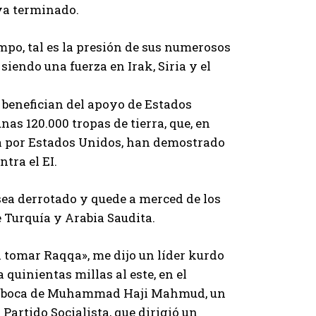
aya terminado.
empo, tal es la presión de sus numerosos
iendo una fuerza en Irak, Siria y el
 benefician del apoyo de Estados
as 120.000 tropas de tierra, que, en
ada por Estados Unidos, han demostrado
tra el EI.
sea derrotado y quede a merced de los
e Turquía y Arabia Saudita.
 tomar Raqqa», me dijo un líder kurdo
quinientas millas al este, en el
í, en boca de Muhammad Haji Mahmud, un
artido Socialista, que dirigió un