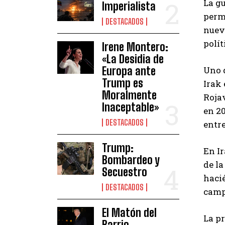
La gu
Imperialista
permi
DESTACADOS
nuev
polí
Irene Montero:
«La Desidia de
Europa ante
Uno d
Trump es
Irak 
Moralmente
Rojav
Inaceptable»
en 20
DESTACADOS
entre
Trump:
En I
Bombardeo y
de la
Secuestro
haci
DESTACADOS
camp
El Matón del
La pr
Barrio