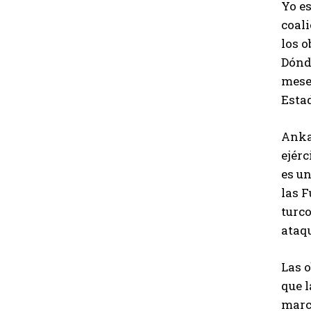
Yo es
coal
los o
Dónde
meses
Esta
Ankar
ejérc
es un
las F
turco
ataqu
Las o
que l
marc