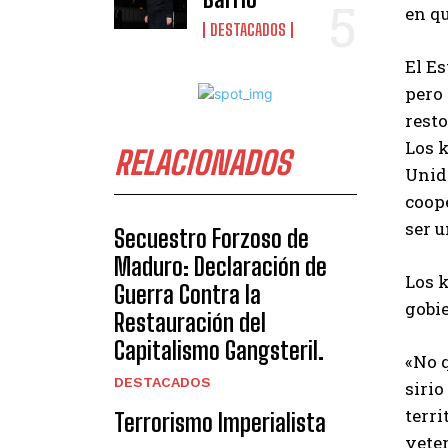
en q
DESTACADOS
El Es
pero 
rest
Los k
RELACIONADOS
Unido
coop
ser u
Secuestro Forzoso de
Maduro: Declaración de
Los 
Guerra Contra la
gobie
Restauración del
Capitalismo Gangsteril.
«No 
DESTACADOS
sirio
terr
Terrorismo Imperialista
vete