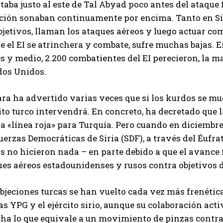
taba justo al este de Tal Abyad poco antes del ataque 
ición sonaban continuamente por encima. Tanto en Sir
bjetivos, llaman los ataques aéreos y luego actuar com
 el EI se atrinchera y combate, sufre muchas bajas. En
 y medio, 2.200 combatientes del EI perecieron, la ma
dos Unidos.
a ha advertido varias veces que si los kurdos se muev
ito turco intervendrá. En concreto, ha decretado que l
a «línea roja» para Turquía. Pero cuando en diciembre
uerzas Democráticas de Siria (SDF), a través del Éufrat
s no hicieron nada – en parte debido a que el avance
es aéreos estadounidenses y rusos contra objetivos d
bjeciones turcas se han vuelto cada vez más frenétic
as YPG y el ejército sirio, aunque su colaboración ac
ha lo que equivale a un movimiento de pinzas contra