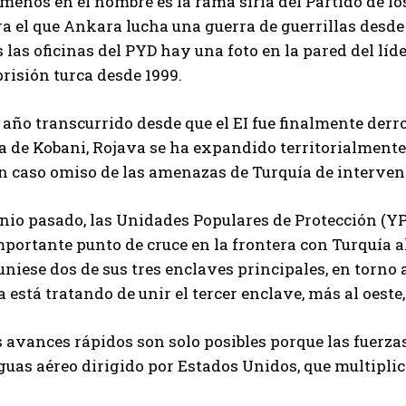
menos en el nombre es la rama siria del Partido de lo
a el que Ankara lucha una guerra de guerrillas desde 
 las oficinas del PYD hay una foto en la pared del líd
risión turca desde 1999.
 año transcurrido desde que el EI fue finalmente derro
 de Kobani, Rojava se ha expandido territorialmente 
n caso omiso de las amenazas de Turquía de interveni
unio pasado, las Unidades Populares de Protección (Y
portante punto de cruce en la frontera con Turquía a
niese dos de sus tres enclaves principales, en torno 
 está tratando de unir el tercer enclave, más al oeste,
 avances rápidos son solo posibles porque las fuerza
guas aéreo dirigido por Estados Unidos, que multipli