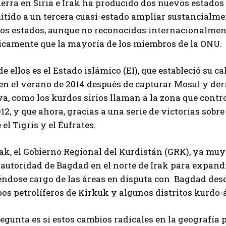
erra en Siria e Irak ha producido dos nuevos estados 
tido a un tercera cuasi-estado ampliar sustancialmen
os estados, aunque no reconocidos internacionalment
ticamente que la mayoría de los miembros de la ONU.
e ellos es el Estado islámico (EI), que estableció su cal
en el verano de 2014 después de capturar Mosul y derro
a, como los kurdos sirios llaman a la zona que control
12, y que ahora, gracias a una serie de victorias sobre 
 el Tigris y el Éufrates.
rak, el Gobierno Regional del Kurdistán (GRK), ya mu
 autoridad de Bagdad en el norte de Irak para expandir
éndose cargo de las áreas en disputa con Bagdad des
os petrolíferos de Kirkuk y algunos distritos kurdo-
egunta es si estos cambios radicales en la geografía p