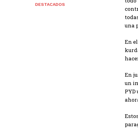
todo 
DESTACADOS
contr
todas
una p
En el
kurda
hace
En j
un im
PYD u
ahora
Estos
para