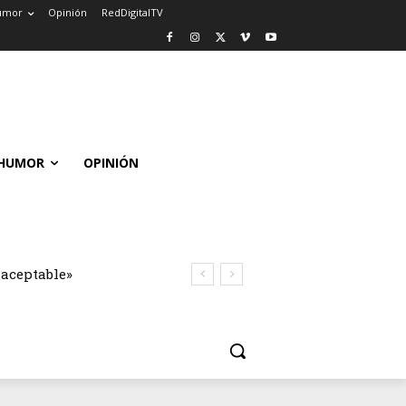
umor
Opinión
RedDigitalTV
HUMOR
OPINIÓN
naceptable»