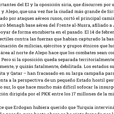
tantes del EI y la oposición siria, que discurren por 
 y Alepo, que una vez fue la ciudad más grande de Siria. 
ado por ataques aéreos rusos, cortó el principal cam
ró Menagh base aérea del Frente al-Nusra, afiliado a
oyar de forma encubierta en el pasado. El 14 de febrer
ctiles contra las fuerzas que habían capturado la bas
nación de milicias, ejércitos y grupos étnicos que l
 área al norte de Alepo hace que los combates sean co
. Pero si la oposición queda separada territorialment
mente, y quizás fatalmente, debilitada. Los estados 
ita y Qatar – han fracasado en su larga campaña para
nta a la perspectiva de un pequeño Estado hostil gest
o sur, lo que hace mucho más difícil sofocar la insurg
ión dirigida por el PKK entre los 17 millones de la m
ice que Erdogan hubiera querido que Turquía intervin