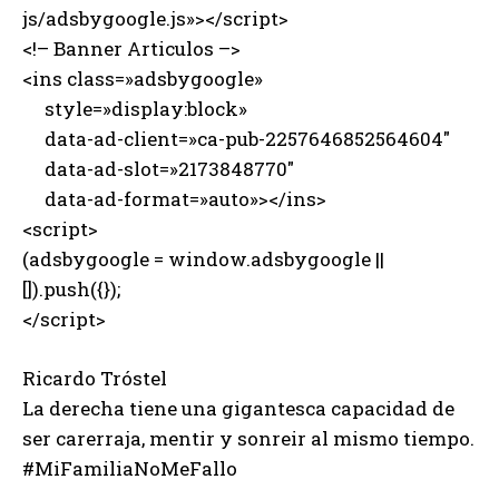
js/adsbygoogle.js»></script>
<!– Banner Articulos –>
<ins class=»adsbygoogle»
style=»display:block»
data-ad-client=»ca-pub-2257646852564604″
data-ad-slot=»2173848770″
data-ad-format=»auto»></ins>
<script>
(adsbygoogle = window.adsbygoogle ||
[]).push({});
</script>
Ricardo Tróstel
La derecha tiene una gigantesca capacidad de
ser carerraja, mentir y sonreir al mismo tiempo.
#MiFamiliaNoMeFallo