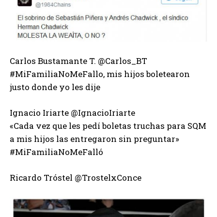
Carlos Bustamante T. ‏@Carlos_BT
#MiFamiliaNoMeFallo, mis hijos boletearon
justo donde yo les dije
Ignacio Iriarte ‏@IgnacioIriarte
«Cada vez que les pedí boletas truchas para SQM
a mis hijos las entregaron sin preguntar»
#MiFamiliaNoMeFalló
Ricardo Tróstel ‏@TrostelxConce