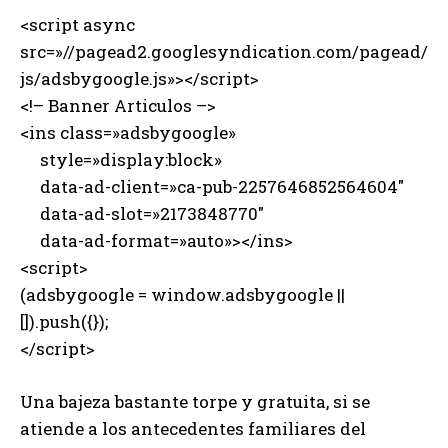
<script async
src=»//pagead2.googlesyndication.com/pagead/
js/adsbygoogle.js»></script>
<!– Banner Articulos –>
<ins class=»adsbygoogle»
style=»display:block»
data-ad-client=»ca-pub-2257646852564604″
data-ad-slot=»2173848770″
data-ad-format=»auto»></ins>
<script>
(adsbygoogle = window.adsbygoogle ||
[]).push({});
</script>
Una bajeza bastante torpe y gratuita, si se
atiende a los antecedentes familiares del