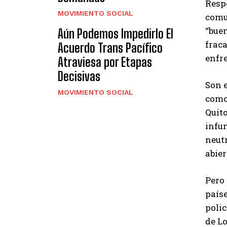
Resp
MOVIMIENTO SOCIAL
comu
“bue
Aún Podemos Impedirlo El
frac
Acuerdo Trans Pacífico
enfre
Atraviesa por Etapas
Decisivas
Son 
MOVIMIENTO SOCIAL
como 
Quito
infun
neutr
abier
Pero 
país
poli
de Lo