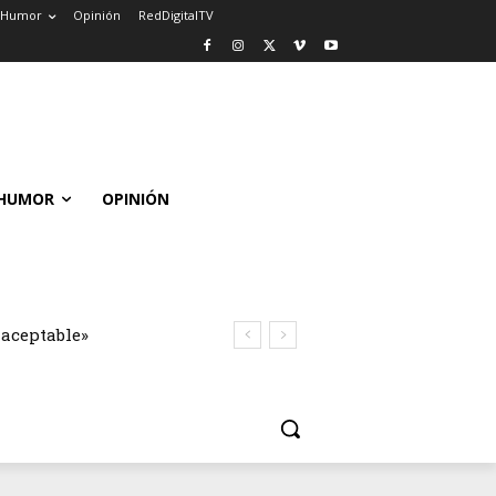
Humor
Opinión
RedDigitalTV
HUMOR
OPINIÓN
naceptable»