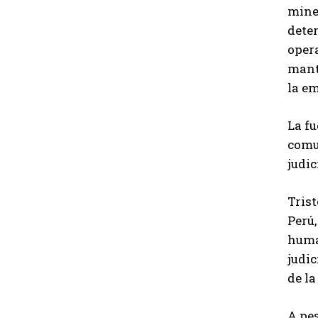
mine
deter
opera
mant
la e
La fu
comu
judic
Tris
Perú
human
judi
de la
A pe