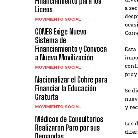
Financiamiento para los
a sec
Liceos
despi
MOVIMIENTO SOCIAL
ocasi
CONES Exige Nuevo
Corre
Sistema de
Financiamiento y Convoca
Esta
a Nueva Movilización
impo
conf
MOVIMIENTO SOCIAL
proy
Nacionalizar el Cobre para
Financiar la Educación
Se di
Gratuita
nuevo
y re
MOVIMIENTO SOCIAL
Médicos de Consultorios
Las 
Realizaron Paro por sus
difer
Demandas