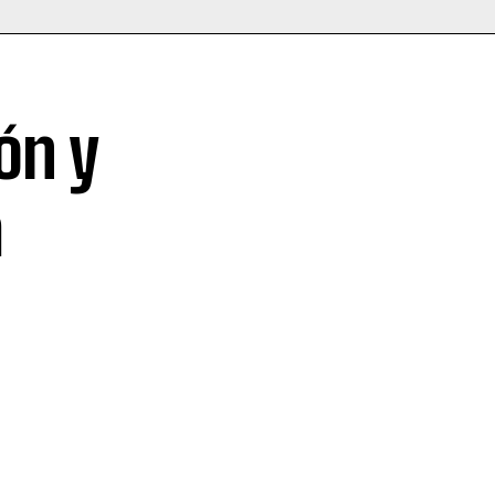
ón y
a