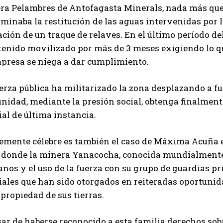
ra Pelambres de Antofagasta Minerals, nada más que p
minaba la restitución de las aguas intervenidas por 
ción de un traque de relaves. En el último período del
enido movilizado por más de 3 meses exigiendo lo qu
mpresa se niega a dar cumplimiento.
erza pública ha militarizado la zona desplazando a fu
nidad, mediante la presión social, obtenga finalment
ial de última instancia.
temente célebre es también el caso de Máxima Acuña e
, donde la minera Yanacocha, conocida mundialmente 
os y el uso de la fuerza con su grupo de guardias pri
ciales que han sido otorgados en reiteradas oportuni
 propiedad de sus tierras.
sar de haberse reconocido a esta familia derechos so