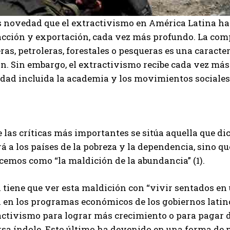
s novedad que el extractivismo en América Latina h
acción y exportación, cada vez más profundo. La comp
as, petroleras, forestales o pesqueras es una caracter
n. Sin embargo, el extractivismo recibe cada vez más 
edad incluida la academia y los movimientos sociales
 las críticas más importantes se sitúa aquella que di
á a los países de la pobreza y la dependencia, sino q
cemos como “la maldición de la abundancia” (1).
tiene que ver esta maldición con “vivir sentados en u
a en los programas económicos de los gobiernos latin
activismo para lograr más crecimiento o para pagar d
rsa índole. Esto último ha devenido en una forma de