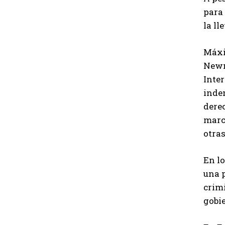
para 
la ll
Máxim
Newm
Inte
indem
derec
marca
otra
En l
una 
crim
gobie