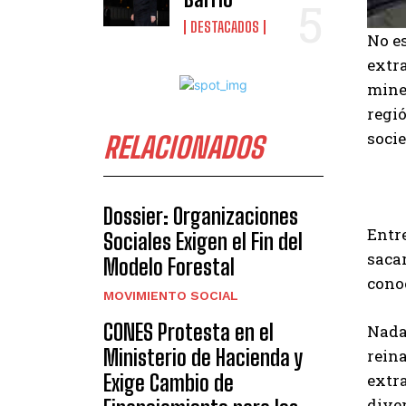
DESTACADOS
No e
extr
miner
regió
soci
RELACIONADOS
Dossier: Organizaciones
Entre
Sociales Exigen el Fin del
sacar
Modelo Forestal
cono
MOVIMIENTO SOCIAL
CONES Protesta en el
Nada 
Ministerio de Hacienda y
rein
Exige Cambio de
extr
dive