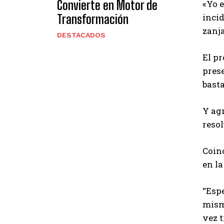
Convierte en Motor de
«Yo e
incid
Transformación
zanj
DESTACADOS
El pr
pres
basta
Y ag
resol
Coinc
en la
“Espe
mismo
vez t