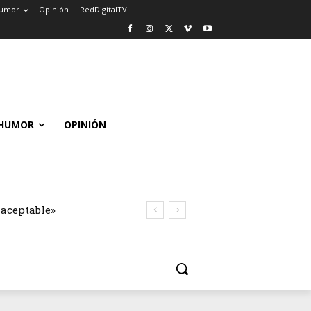
umor
Opinión
RedDigitalTV
HUMOR
OPINIÓN
naceptable»