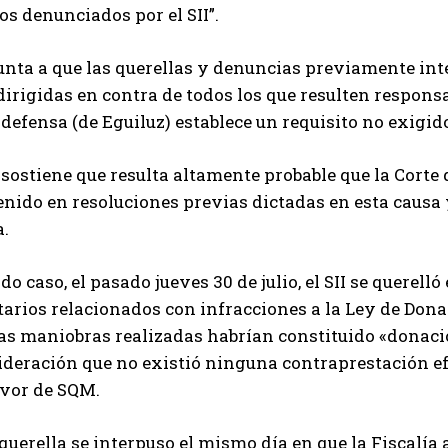
s denunciados por el SII”.
unta a que las querellas y denuncias previamente inte
irigidas en contra de todos los que resulten responsable
 defensa (de Eguiluz) establece un requisito no exigido
sostiene que resulta altamente probable que la Corte
nido en resoluciones previas dictadas en esta causa 
a.
do caso, el pasado jueves 30 de julio, el SII se querell
tarios relacionados con infracciones a la Ley de Donaci
as maniobras realizadas habrían constituido «donacio
deración que no existió ninguna contraprestación efe
avor de SQM.
querella se interpuso el mismo día en que la Fiscalía a