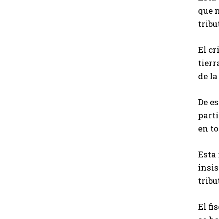
que m
trib
El cr
tierr
de la
De es
parti
en to
Esta 
insis
tribu
El fi