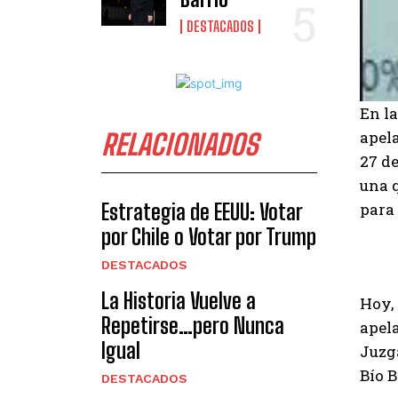
DESTACADOS
En la
apela
RELACIONADOS
27 de
una q
Estrategia de EEUU: Votar
para 
por Chile o Votar por Trump
DESTACADOS
La Historia Vuelve a
Hoy, 
Repetirse…pero Nunca
apela
Igual
Juzga
Bío B
DESTACADOS