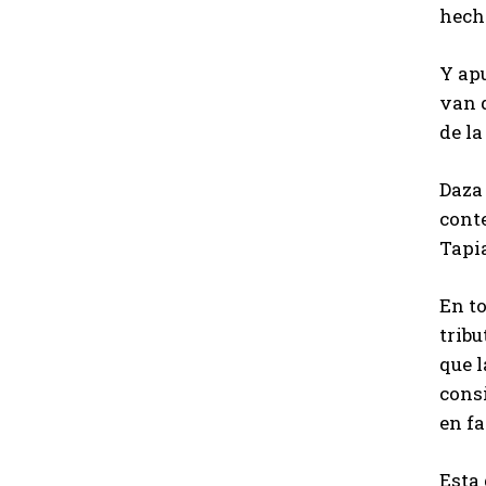
hecho
Y ap
van d
de la
Daza 
conte
Tapi
En to
tribu
que l
consi
en f
Esta 