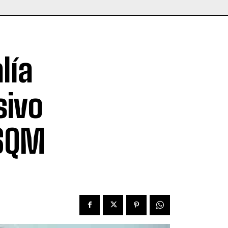
lía
sivo
 SQM