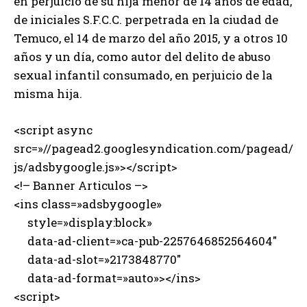
en perjuicio de su hija menor de 14 años de edad,
de iniciales S.F.C.C. perpetrada en la ciudad de
Temuco, el 14 de marzo del año 2015, y a otros 10
años y un día, como autor del delito de abuso
sexual infantil consumado, en perjuicio de la
misma hija.
<script async
src=»//pagead2.googlesyndication.com/pagead/
js/adsbygoogle.js»></script>
<!– Banner Articulos –>
<ins class=»adsbygoogle»
style=»display:block»
data-ad-client=»ca-pub-2257646852564604″
data-ad-slot=»2173848770″
data-ad-format=»auto»></ins>
<script>