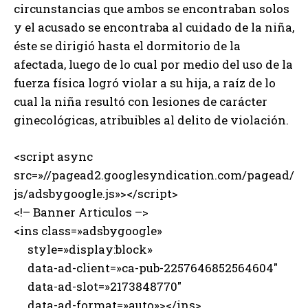
circunstancias que ambos se encontraban solos
y el acusado se encontraba al cuidado de la niña,
éste se dirigió hasta el dormitorio de la
afectada, luego de lo cual por medio del uso de la
fuerza física logró violar a su hija, a raíz de lo
cual la niña resultó con lesiones de carácter
ginecológicas, atribuibles al delito de violación.
<script async
src=»//pagead2.googlesyndication.com/pagead/
js/adsbygoogle.js»></script>
<!– Banner Articulos –>
<ins class=»adsbygoogle»
style=»display:block»
data-ad-client=»ca-pub-2257646852564604″
data-ad-slot=»2173848770″
data-ad-format=»auto»></ins>