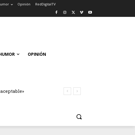
umor
Opinión
RedDigitalTV
HUMOR
OPINIÓN
naceptable»