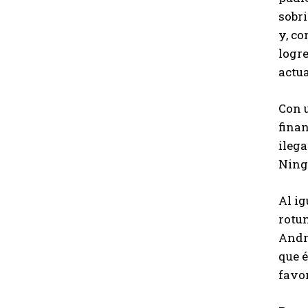
sobri
y, c
logre
actua
Con u
finan
ileg
Ningu
Al ig
rotun
Andr
que é
favor