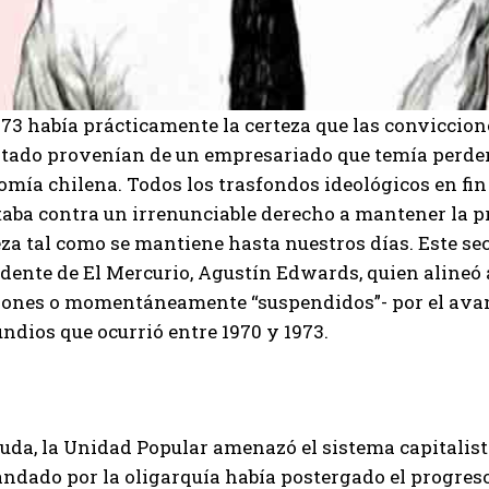
973 había prácticamente la certeza que las conviccio
stado provenían de un empresariado que temía perder
mía chilena. Todos los trasfondos ideológicos en fin
taba contra un irrenunciable derecho a mantener la p
za tal como se mantiene hasta nuestros días. Este se
idente de El Mercurio, Agustín Edwards, quien alineó
iones o momentáneamente “suspendidos”- por el avanc
undios que ocurrió entre 1970 y 1973.
uda, la Unidad Popular amenazó el sistema capitalist
dado por la oligarquía había postergado el progreso 