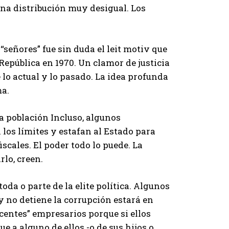
una distribución muy desigual. Los
“señores” fue sin duda el leit motiv que
República en 1970. Un clamor de justicia
e lo actual y lo pasado. La idea profunda
ma.
la población Incluso, algunos
los límites y estafan al Estado para
cales. El poder todo lo puede. La
lo, creen.
oda o parte de la elite política. Algunos
y no detiene la corrupción estará en
centes” empresarios porque si ellos
ue a alguno de ellos -o de sus hijos o