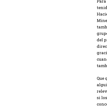
Para 
tenid
Hacie
Mine
tamb
grup
del p
direc
graci
cuand
tambi
Que q
algui
relev
si lo
conc