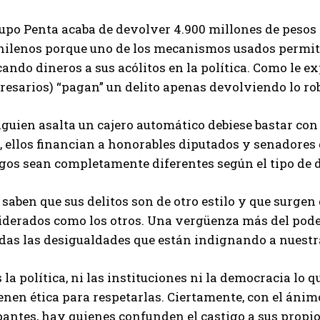
upo Penta acaba de devolver 4.900 millones de pesos “
chilenos porque uno de los mecanismos usados permití
ando dineros a sus acólitos en la política. Como le e
resarios) “pagan” un delito apenas devolviendo lo ro
lguien asalta un cajero automático debiese bastar con 
, ellos financian a honorables diputados y senadores 
gos sean completamente diferentes según el tipo de d
 saben que sus delitos son de otro estilo y que surgen
iderados como los otros. Una vergüenza más del poder
odas las desigualdades que están indignando a nuestr
 la política, ni las instituciones ni la democracia lo
enen ética para respetarlas. Ciertamente, con el ánim
ntes, hay quienes confunden el castigo a sus propios