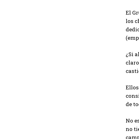
El Gr
los 
dedic
(emp
¿Si a
claro
casti
Ellos
cons
de t
No es
no ti
campa