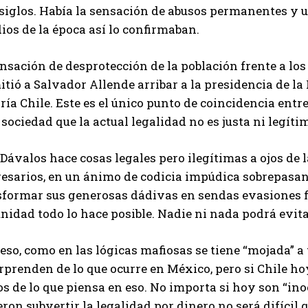
 siglos. Había la sensación de abusos permanentes y 
ios de la época así lo confirmaban.
nsación de desprotección de la población frente a los 
tió a Salvador Allende arribar a la presidencia de la 
ría Chile. Este es el único punto de coincidencia entr
 sociedad que la actual legalidad no es justa ni legíti
 Dávalos hace cosas legales pero ilegítimas a ojos de 
esarios, en un ánimo de codicia impúdica sobrepasan 
formar sus generosas dádivas en sendas evasiones fis
idad todo lo hace posible. Nadie ni nada podrá evitar
eso, como en las lógicas mafiosas se tiene “mojada” a t
rprenden de lo que ocurre en México, pero si Chile ho
 de lo que piensa en eso. No importa si hoy son “ino
ron subvertir la legalidad por dinero no será difícil q