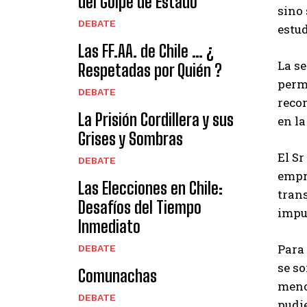
del Golpe de Estado
sino
DEBATE
estud
Las FF.AA. de Chile … ¿
La se
Respetadas por Quién ?
permi
DEBATE
recor
La Prisión Cordillera y sus
en la
Grises y Sombras
El Sr
DEBATE
empr
Las Elecciones en Chile:
trans
Desafíos del Tiempo
impun
Inmediato
Para 
DEBATE
se so
Comunachas
menos
DEBATE
pudie