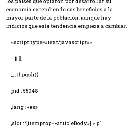
los países que optaron por desarrollar su
economía extendiendo sus beneficios a la
mayor parte de la población, aunque hay
indicios que esta tendencia empieza a cambiar.
<script type=»text/javascript»>
= || [];
_ttf.push({
pid : 55048
,lang : «es»
,slot : ‘[itemprop=»articleBody»] > p’