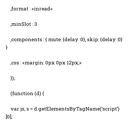
,format : «inread»
,minSlot : 3
,components : { mute: {delay :0}, skip: {delay :0}
}
,css : «margin: 0px 0px 12px;»
});
(function (d) {
var js, s = d.getElementsByTagName(‘script’)
[0];