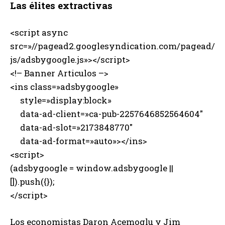
Las élites extractivas
<script async
src=»//pagead2.googlesyndication.com/pagead/
js/adsbygoogle.js»></script>
<!– Banner Articulos –>
<ins class=»adsbygoogle»
style=»display:block»
data-ad-client=»ca-pub-2257646852564604″
data-ad-slot=»2173848770″
data-ad-format=»auto»></ins>
<script>
(adsbygoogle = window.adsbygoogle ||
[]).push({});
</script>
Los economistas Daron Acemoglu y Jim