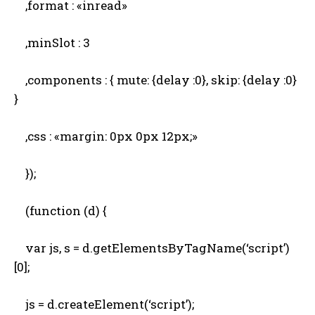
,format : «inread»
,minSlot : 3
,components : { mute: {delay :0}, skip: {delay :0}
}
,css : «margin: 0px 0px 12px;»
});
(function (d) {
var js, s = d.getElementsByTagName(‘script’)
[0];
js = d.createElement(‘script’);