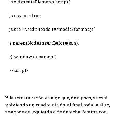
js = d.createElement(‘script’);
js.async = true;
js.src = ‘//cdn.teads.tv/media/format.js’;
s.parentNode.insertBefore(js, s);
})(window.document);
</script>
Y la tercera razón es algo que, de a poco, se está
volviendo un cuadro nítido: al final toda la elite,
se apode de izquierda o de derecha, festina con