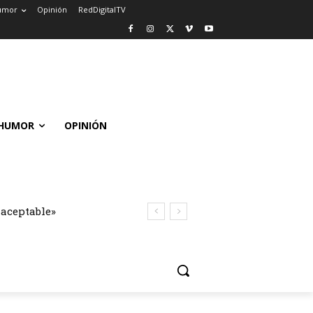
umor
Opinión
RedDigitalTV
HUMOR
OPINIÓN
naceptable»