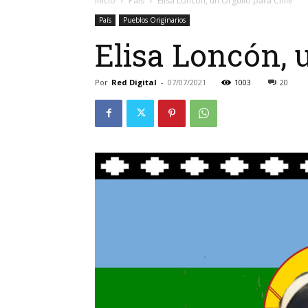
Inicio
País
Elisa Loncón, un Orgullo para Chile
País
Pueblos Originarios
Elisa Loncón, 
Por
Red Digital
-
07/07/2021
1003
20