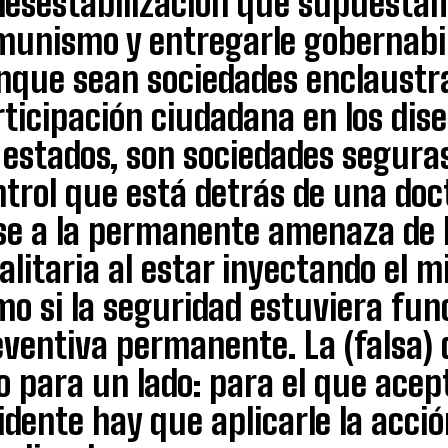
 desestabilización que supuestam
munismo y entregarle gobernabili
nque sean sociedades enclaustra
rticipación ciudadana en los dis
 estados, son sociedades seguras
ntrol que está detrás de una doc
se a la permanente amenaza de la
alitaria al estar inyectando el m
o si la seguridad estuviera fun
eventiva permanente. La (falsa)
o para un lado: para el que acept
idente hay que aplicarle la acci