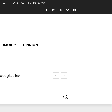
umor
Opinión
RedDigitalTV
HUMOR
OPINIÓN
naceptable»