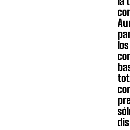
la
co
Au
pa
los
co
ba
tot
com
pr
sól
dis