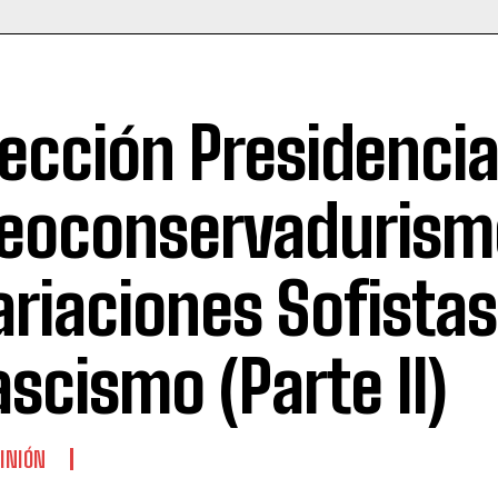
lección Presidencia
eoconservadurism
ariaciones Sofistas
ascismo (Parte II)
INIÓN