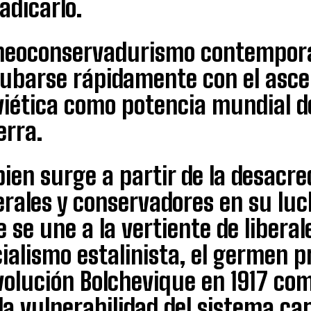
adicarlo.
 neoconservadurismo contempor
cubarse rápidamente con el asce
viética como potencia mundial d
erra.
bien surge a partir de la desacre
erales y conservadores en su luc
 se une a la vertiente de libera
ialismo estalinista, el germen pr
volución Bolchevique en 1917 co
la vulnerabilidad del sistema cap