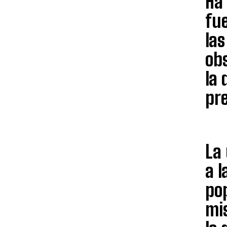
Ha 
fu
las
obs
la 
pr
La 
a l
pop
mi