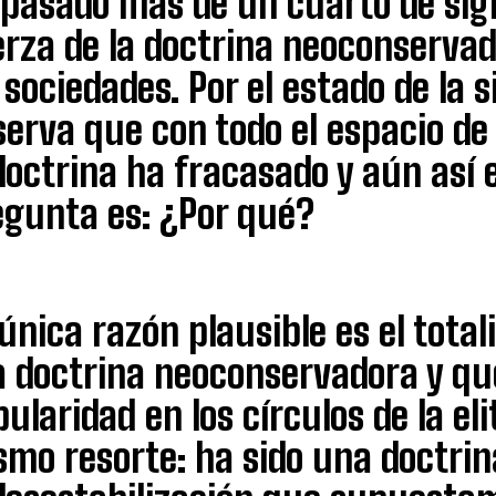
pasado más de un cuarto de siglo
erza de la doctrina neoconserva
 sociedades. Por el estado de la 
erva que con todo el espacio de
doctrina ha fracasado y aún así 
egunta es: ¿Por qué?
única razón plausible es el tot
a doctrina neoconservadora y que
ularidad en los círculos de la el
smo resorte: ha sido una doctrin