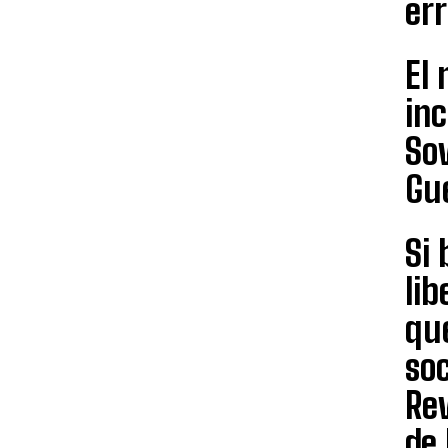
err
El
in
So
Gu
Si 
lib
que
soc
Re
de 