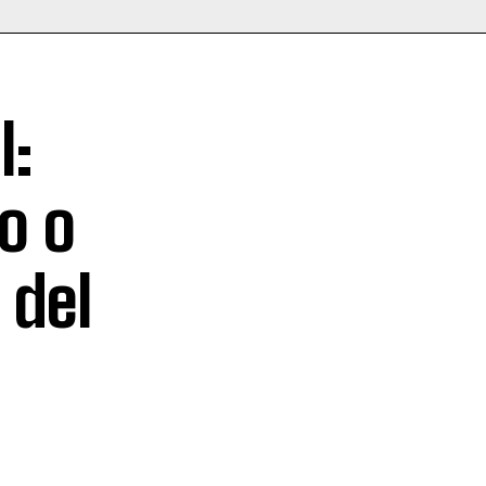
l:
o o
 del