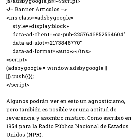
js/adsbygoogle.js»></script>
<!– Banner Articulos –>
<ins class=»adsbygoogle»
style=»display:block»
data-ad-client=»ca-pub-2257646852564604″
data-ad-slot=»2173848770″
data-ad-format=»auto»></ins>
<script>
(adsbygoogle = window.adsbygoogle ||
[]).push({});
</script>
Algunos podrán ver en esto un agnosticismo,
pero también es posible ver una actitud de
reverencia y asombro místico. Como escribió en
1954 para la Radio Pública Nacional de Estados
Unidos (NPR):