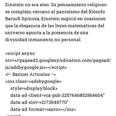
Einstein no era ateo. Su pensamiento religioso
es complejo; cercano al panteísmo del filósofo
Baruch Spinoza, Einstein sugirió en ocasiones
que la elegancia de las leyes matemáticas del
universo apunta a la presencia de una
divinidad inmanente, no personal.
<script async
src=»//pagead2.googlesyndication.com/pagead/
js/adsbygoogle.js»></script>
<!– Banner Articulos –>
<ins class=»adsbygoogle»
style=»display:block»
data-ad-client=»ca-pub-2257646852564604″
data-ad-slot=»2173848770″
data-ad-format=»auto»></ins>