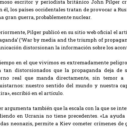
moso escritor y periodista británico John Pilger cri
 él, los países occidentales tratan de provocar a Rus
na gran guerra, probablemente nuclear.
iormente, Pilger publicó en su sitio web oficial el art
aganda’ (‘War by media and the triumph of propaganda
nicación distorsionan la información sobre los acon
tiempo en el que vivimos es extremadamente peligros
n tan distorsionados que la propaganda deja de se
erno real que manda directamente, sin temor a e
uistarnos: nuestro sentido del mundo y nuestra cap
ra», escribió en el artículo.
r argumenta también que la escala con la que se inten
diendo en Ucrania no tiene precedentes. «La ayuda
adas neonazis, permite a Kiev cometer crímenes de gu