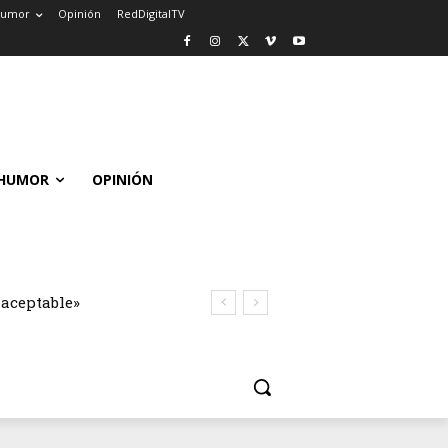
umor
Opinión
RedDigitalTV
HUMOR
OPINIÓN
naceptable»