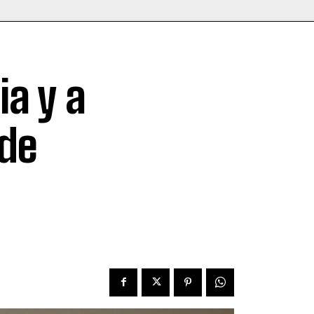
ia y a
 de