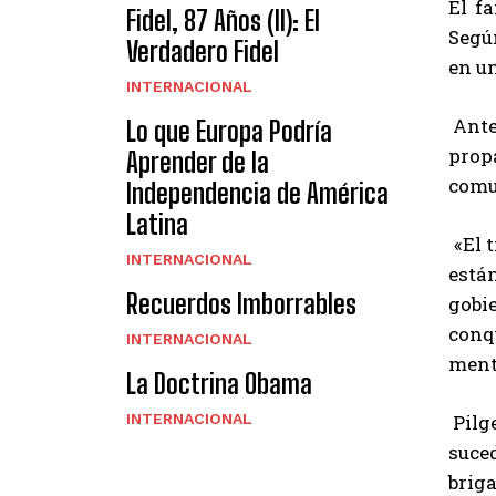
El fa
Fidel, 87 Años (II): El
Según
Verdadero Fidel
en u
INTERNACIONAL
Anter
Lo que Europa Podría
prop
Aprender de la
comu
Independencia de América
Latina
«El 
INTERNACIONAL
está
Recuerdos Imborrables
gobi
conq
INTERNACIONAL
menti
La Doctrina Obama
INTERNACIONAL
Pilge
suce
brig