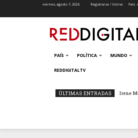
viernes, agosto 7, 2026
Registrarse / Unirse
País
PAÍS
POLÍTICA
MUNDO
REDDIGITALTV
ÚLTIMAS ENTRADAS
Irene M