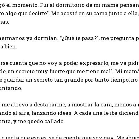
gó el momento. Fui al dormitorio de mi mamá pensando
o algo que decirte”. Me acosté en su cama junto a ella,
nas.
hermanos ya dormían. “¿Qué te pasa?”, me pregunta 
a bien.
rse cuenta que no voy a poder expresarlo, me va pidi
de, un secreto muy fuerte que me tiene mal”. Mi mamá
 guardar un secreto tan grande por tanto tiempo, no 
untando.
 me atrevo a destaparme, a mostrar la cara, menos a 
ndo al aire, lanzando ideas. A cada una le iba diciend
unta, y me quedo callado.
 cuenta que eso es, se da cuenta que soy gay. Me abra