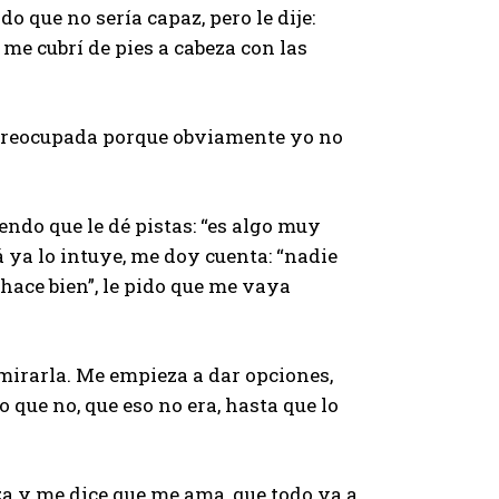
 que no sería capaz, pero le dije:
 me cubrí de pies a cabeza con las
preocupada porque obviamente yo no
endo que le dé pistas: “es algo muy
 ya lo intuye, me doy cuenta: “nadie
hace bien”, le pido que me vaya
mirarla. Me empieza a dar opciones,
o que no, que eso no era, hasta que lo
za y me dice que me ama, que todo va a