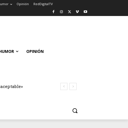
umor
Opinión
RedDigitalTV
HUMOR
OPINIÓN
naceptable»