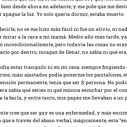
 bien desde ahora en adelante, y me pide que me dest
 apague la luz. Yo solo quería dormir, estaba muerto.
ecirle, no se me hizo más fácil ni fue un alivio, ni na
r mirar a la cara a mi mamá. Medio año más tarde, ya
ó incondicionalmente, pero todavía las cosas no eran
acío por dentro, incapaz de llenar; no sabía ni qué era,
odía estar tranquilo ni en mi casa: siempre fingiend
rme, cuán ajustados podía ponerme los pantalones, et
ensión permanente, tenía que ser X persona. No podía
era sabía qué series ni qué música escuchar por el co
 a la burla, y entre tanto, mis papás me llevaban a un 
ente cree que ser gay es una enfermedad, y más encim
 que a través del abuso verbal, mágicamente, esta “e