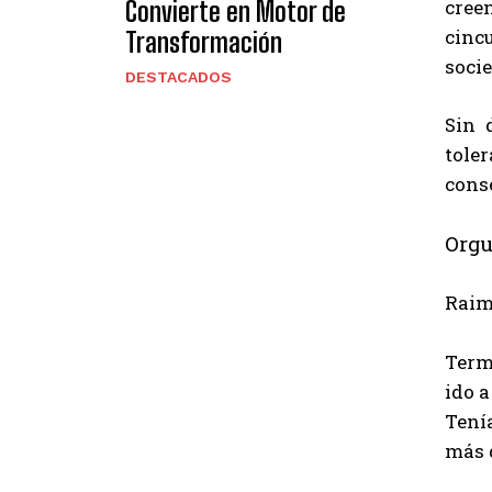
cree
Convierte en Motor de
cinc
Transformación
socie
DESTACADOS
Sin 
tole
cons
Orgu
Raim
Term
ido a
Tení
más q