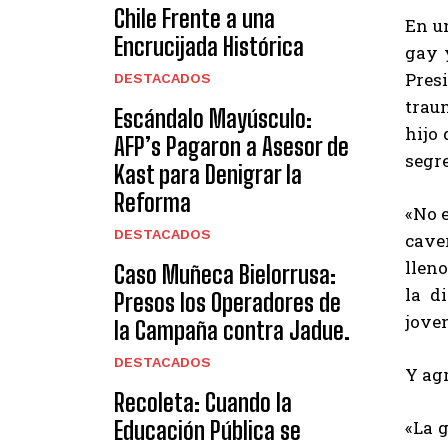
Chile Frente a una
En un
Encrucijada Histórica
gay 
Presi
DESTACADOS
trau
Escándalo Mayúsculo:
hijo 
AFP’s Pagaron a Asesor de
segr
Kast para Denigrar la
Reforma
«No e
DESTACADOS
cave
llen
Caso Muñeca Bielorrusa:
la d
Presos los Operadores de
joven
la Campaña contra Jadue.
DESTACADOS
Y ag
Recoleta: Cuando la
«La 
Educación Pública se