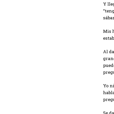
Y lle
“teng
sába
Mis 
estab
Al da
gran
puede
preg
Yo ni
habla
preg
Se da