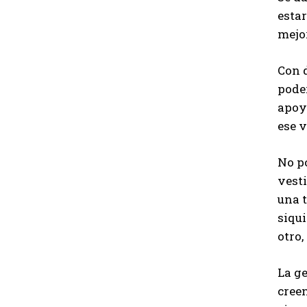
estar
mejor
Con d
pode
apoy
ese v
No p
vesti
una t
siqui
otro,
La g
creen