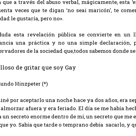
n que a través del abuso verbal, mágicamente, esta ‘
uenta veces que te digan ‘no seai maricón’, te come
dad le gustaría, pero no».
duda esta revelación pública se convierte en un 
rancia una práctica y no una simple declaración, 
ervadores de la sociedad que,todos sabemos donde se
lloso de gritar que soy Gay
undo Hinzpeter (*)
iné por aceptarlo una noche hace ya dos años, era s
 almorzar afuera y era feriado. El día se me había he
a un secreto enorme dentro de mí, un secreto que me
ue yo. Sabía que tarde o temprano debía sacarlo, y qu