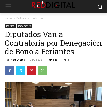
Inicio
Política
Parlamento
Política
Parlamento
Diputados Van a
Contraloría por Denegación
de Bono a Feriantes
Por
Red Digital
-
06/25/2021
813
3