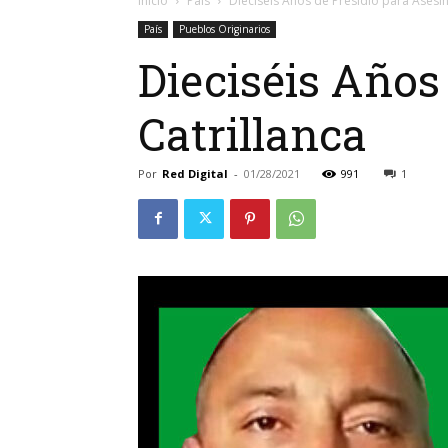
Inicio
País
Dieciséis Años de Presidio para Asesi
País
Pueblos Originarios
Dieciséis Años
Catrillanca
Por
Red Digital
-
01/28/2021
991
1