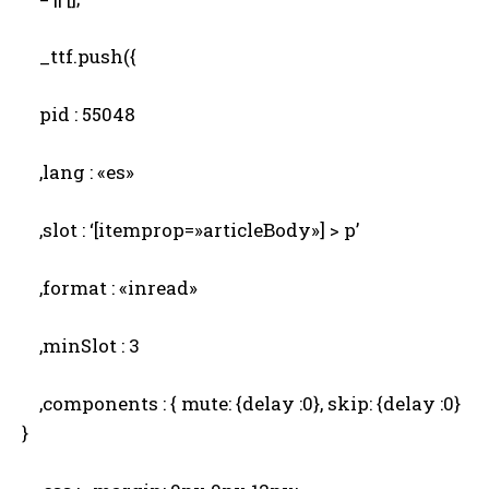
_ttf.push({
pid : 55048
,lang : «es»
,slot : ‘[itemprop=»articleBody»] > p’
,format : «inread»
,minSlot : 3
,components : { mute: {delay :0}, skip: {delay :0}
}