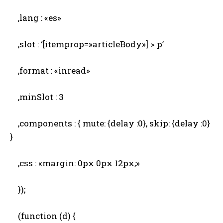
,lang : «es»
,slot : ‘[itemprop=»articleBody»] > p’
,format : «inread»
,minSlot : 3
,components : { mute: {delay :0}, skip: {delay :0}
}
,css : «margin: 0px 0px 12px;»
});
(function (d) {