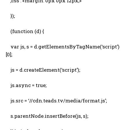
,css : «margin: 0px 0px 12px;»
});
(function (d) {
var js, s = d.getElementsByTagName(‘script’)
[0];
js = d.createElement(‘script’);
js.async = true;
js.src = ‘//cdn.teads.tv/media/format.js’;
s.parentNode.insertBefore(js, s);