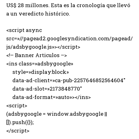
US$ 28 millones. Esta es la cronología que llevó
a un veredicto histórico.
<script async
src=»//pagead2.googlesyndication.com/pagead/
js/adsbygoogle.js»></script>
<!– Banner Articulos –>
<ins class=»adsbygoogle»
style=»display:block»
data-ad-client=»ca-pub-2257646852564604″
data-ad-slot=»2173848770″
data-ad-format=»auto»></ins>
<script>
(adsbygoogle = window.adsbygoogle ||
[]).push({});
</script>