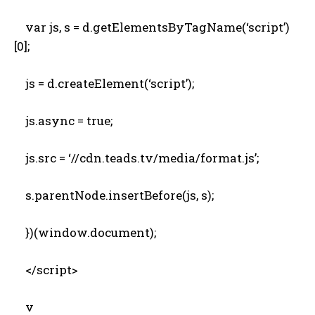
var js, s = d.getElementsByTagName(‘script’)
[0];
js = d.createElement(‘script’);
js.async = true;
js.src = ‘//cdn.teads.tv/media/format.js’;
s.parentNode.insertBefore(js, s);
})(window.document);
</script>
v