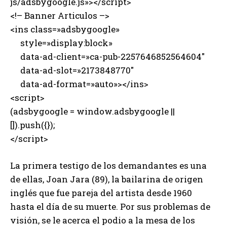
js/adsbygoogle.js»></script>
<!– Banner Articulos –>
<ins class=»adsbygoogle»
style=»display:block»
data-ad-client=»ca-pub-2257646852564604″
data-ad-slot=»2173848770″
data-ad-format=»auto»></ins>
<script>
(adsbygoogle = window.adsbygoogle ||
[]).push({});
</script>
La primera testigo de los demandantes es una
de ellas, Joan Jara (89), la bailarina de origen
inglés que fue pareja del artista desde 1960
hasta el día de su muerte. Por sus problemas de
visión, se le acerca el podio a la mesa de los