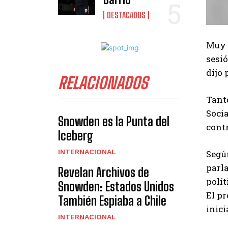
DESTACADOS
Muy c
sesió
dijo 
RELACIONADOS
Tant
Soci
Snowden es la Punta del
contr
Iceberg
INTERNACIONAL
Segú
parla
Revelan Archivos de
polít
Snowden: Estados Unidos
El pr
También Espiaba a Chile
inici
INTERNACIONAL