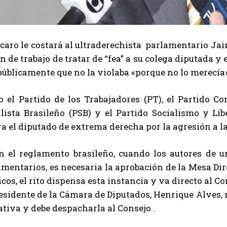
aro le costará al ultraderechista parlamentario Jair
n de trabajo de tratar de “fea” a su colega diputada y 
públicamente que no la violaba «porque no lo merecía»
o el Partido de los Trabajadores (PT), el Partido Co
alista Brasileño (PSB) y el Partido Socialismo y L
a el diputado de extrema derecha por la agresión a l
n el reglamento brasileño, cuando los autores de u
mentarios, es necesaria la aprobación de la Mesa Dir
icos, el rito dispensa esta instancia y va directo al Co
esidente de la Cámara de Diputados, Henrique Alves, 
ativa y debe despacharla al Consejo .