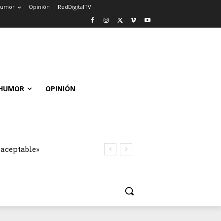
umor
Opinión
RedDigitalTV
HUMOR
OPINIÓN
naceptable»