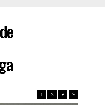
 de
ega