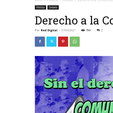
Inicio
Política
Debate
Derecho a la Comunicaci
Política
Debate
Derecho a la C
Por
Red Digital
-
07/04/2021
794
2