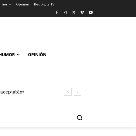
umor
Opinión
RedDigitalTV
HUMOR
OPINIÓN
naceptable»