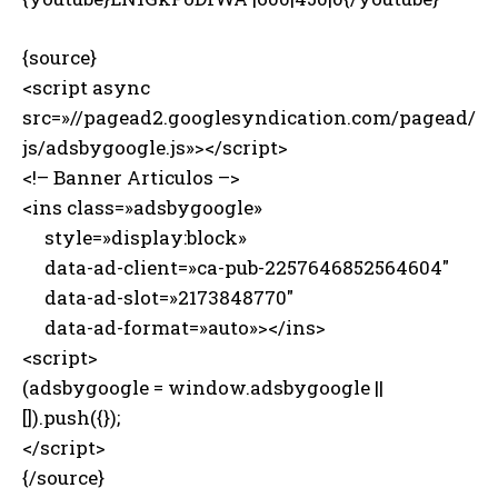
{source}
<script async
src=»//pagead2.googlesyndication.com/pagead/
js/adsbygoogle.js»></script>
<!– Banner Articulos –>
<ins class=»adsbygoogle»
style=»display:block»
data-ad-client=»ca-pub-2257646852564604″
data-ad-slot=»2173848770″
data-ad-format=»auto»></ins>
<script>
(adsbygoogle = window.adsbygoogle ||
[]).push({});
</script>
{/source}