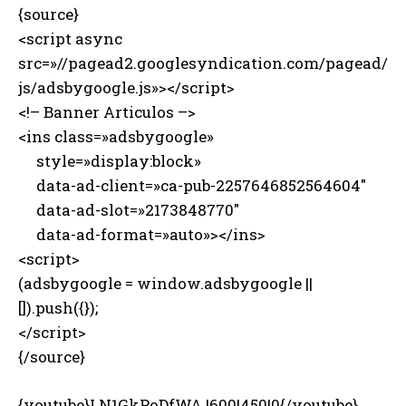
{source}
<script async
src=»//pagead2.googlesyndication.com/pagead/
js/adsbygoogle.js»></script>
<!– Banner Articulos –>
<ins class=»adsbygoogle»
style=»display:block»
data-ad-client=»ca-pub-2257646852564604″
data-ad-slot=»2173848770″
data-ad-format=»auto»></ins>
<script>
(adsbygoogle = window.adsbygoogle ||
[]).push({});
</script>
{/source}
{youtube}LN1GkPoDfWA |600|450|0{/youtube}