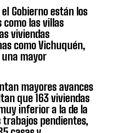
 el Gobierno están los
 como las villas
las viviendas
onas como Vichuquén,
n una mayor
sentan mayores avances
ltan que 163 viviendas
uy inferior a la de la
s trabajos pendientes,
85 casas y