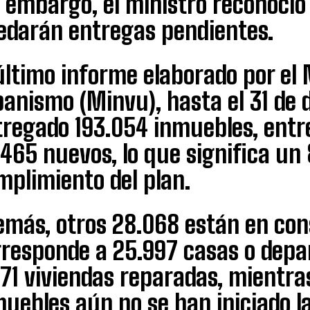
 embargo, el ministro reconoció 
edarán entregas pendientes.
último informe elaborado por el 
anismo (Minvu), hasta el 31 de 
tregado 193.054 inmuebles, entr
465 nuevos, lo que significa un 
mplimiento del plan.
emás, otros 28.068 están en con
rresponde a 25.997 casas o dep
71 viviendas reparadas, mientra
uebles aún no se han iniciado l