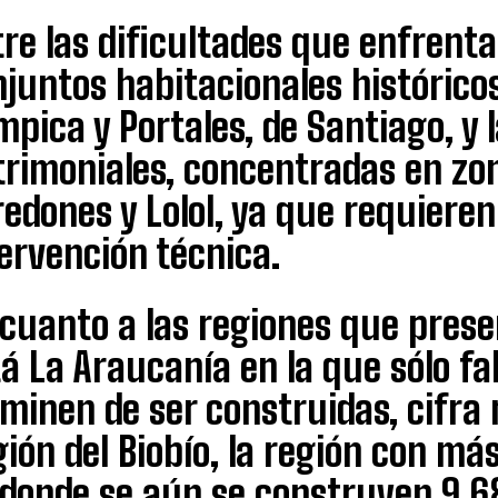
re las dificultades que enfrenta
juntos habitacionales históricos
mpica y Portales, de Santiago, y 
trimoniales, concentradas en z
redones y Lolol, ya que requiere
ervención técnica.
 cuanto a las regiones que pre
á La Araucanía en la que sólo fa
minen de ser construidas, cifra m
ión del Biobío, la región con má
 donde se aún se construyen 9.6