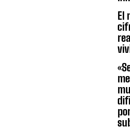
El 
cif
re
viv
«S
mes
muc
di
por
sub