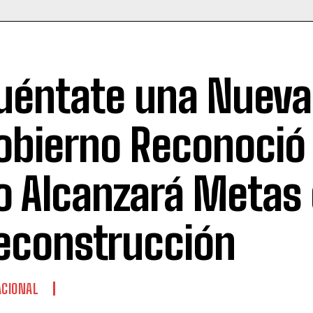
uéntate una Nueva
obierno Reconoció
o Alcanzará Metas
econstrucción
CIONAL