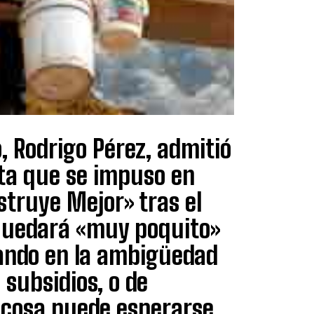
, Rodrigo Pérez, admitió
eta que se impuso en
struye Mejor» tras el
 quedará «muy poquito»
jando en la ambigüedad
 subsidios, o de
a cosa puede esperarse