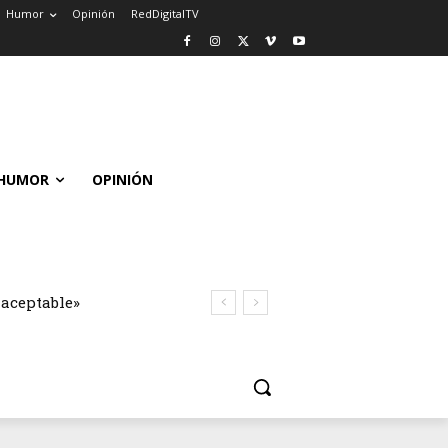
Humor
Opinión
RedDigitalTV
HUMOR
OPINIÓN
naceptable»