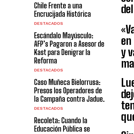
Chile Frente a una
de
Encrucijada Histórica
DESTACADOS
«Va
Escándalo Mayúsculo:
en
AFP’s Pagaron a Asesor de
y 
Kast para Denigrar la
Reforma
ma
DESTACADOS
Lue
Caso Muñeca Bielorrusa:
Presos los Operadores de
de
la Campaña contra Jadue.
te
DESTACADOS
que
Recoleta: Cuando la
Educación Pública se