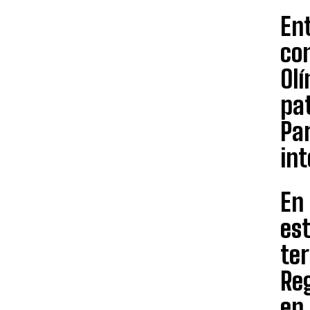
Ent
con
Olí
pa
Pa
int
En
est
ter
Reg
en