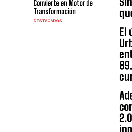
Sin
Convierte en Motor de
qu
Transformación
DESTACADOS
El 
Urb
en
89.
cu
Ad
co
2.0
inm