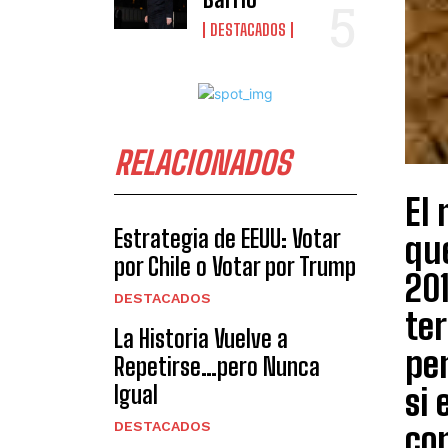
DESTACADOS
RELACIONADOS
El 
Estrategia de EEUU: Votar
qu
por Chile o Votar por Trump
201
DESTACADOS
te
La Historia Vuelve a
pe
Repetirse…pero Nunca
Igual
si 
DESTACADOS
co