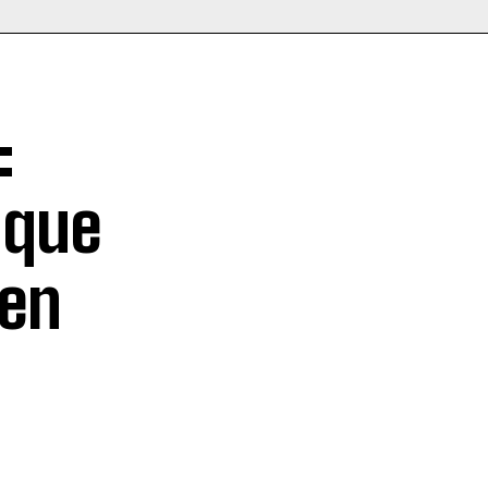
:
 que
 en