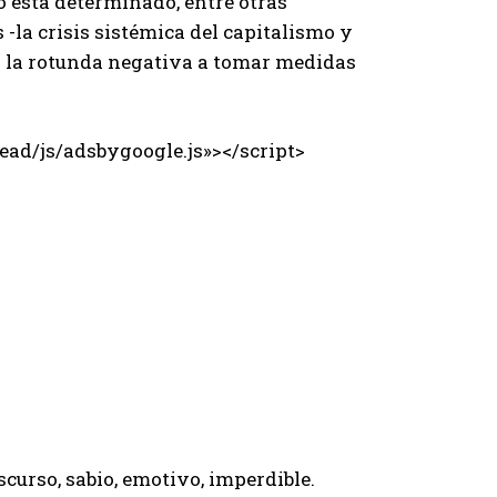
mo está determinado, entre otras
la crisis sistémica del capitalismo y
r la rotunda negativa a tomar medidas
ad/js/adsbygoogle.js»></script>
curso, sabio, emotivo, imperdible.