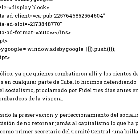
e=»display:block»
-ad-client=»ca-pub-2257646852564604″
-ad-slot=»2173848770″
-ad-format=»auto»></ins>
pt>
ygoogle = window.adsbygoogle || []).push({});
ipt>
ólico, ya que quienes combatieron allí y los cientos
 en cualquier parte de Cuba, lo hicimos defendiendo 
el socialismo, proclamado por Fidel tres días antes e
ombardeos de la víspera.
sido la preservación y perfeccionamiento del sociali
cisión de no retornar jamás al capitalismo lo que ha
como primer secretario del Comité Central -una brilla