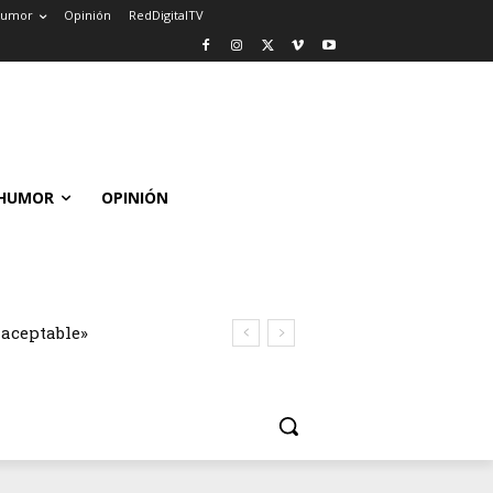
umor
Opinión
RedDigitalTV
HUMOR
OPINIÓN
naceptable»