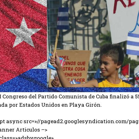
I Congreso del Partido Comunista de Cuba finalizó a 5
ada por Estados Unidos en Playa Girón.
ipt async src=»//pagead2.googlesyndication.com/page
anner Articulos –>
 class=»adsbygoogle»