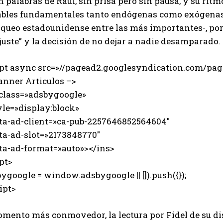
 palabras de Raúl, sin prisa pero sin pausa, y su rit
ables fundamentales tanto endógenas como exógenas -
loqueo estadounidense entre las más importantes-, po
juste” y la decisión de no dejar a nadie desamparado.
ipt async src=»//pagead2.googlesyndication.com/page
anner Articulos –>
 class=»adsbygoogle»
e=»display:block»
-ad-client=»ca-pub-2257646852564604″
-ad-slot=»2173848770″
-ad-format=»auto»></ins>
pt>
ygoogle = window.adsbygoogle || []).push({});
ipt>
mento más conmovedor, la lectura por Fidel de su dis