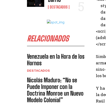
styl
DESTACADOS
data
data
data
<scri
RELACIONADOS
(adsb
</scr
Venezuela en la Hora de los
Simb
Hornos
armas
sino 
DESTACADOS
los b
Nicolás Maduro: “No se
Puede Imponer con la
Y ha 
Doctrina Monroe un Nuevo
la de
Modelo Colonial”
Raúl 