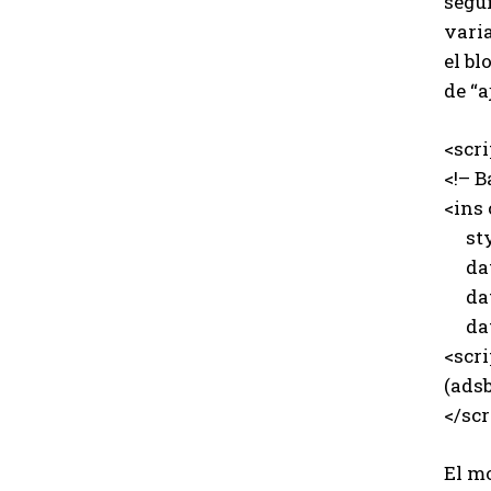
según
vari
el b
de “a
<scr
<!– B
<ins
styl
data
data
data
<scri
(adsb
</scr
El mo