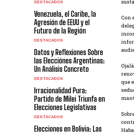
susta
DESTACADOS
Venezuela, el Caribe, la
Con e
Agresión de EEUU y el
deleg
Futuro de la Región
inco
DESTACADOS
info
audie
Datos y Reflexiones Sobre
las Elecciónes Argentinas:
Ojalá
Un Análisis Concreto
reno
DESTACADOS
que e
Irracionalidad Pura:
seduc
manti
Partido de Milei Triunfa en
Elecciones Legislativas
Sobre
DESTACADOS
contr
Elecciones en Bolivia: Las
Haban