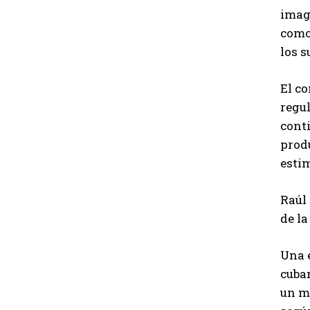
imagi
como
los s
El c
regul
cont
produ
estim
Raúl 
de la
Una 
cuban
un m