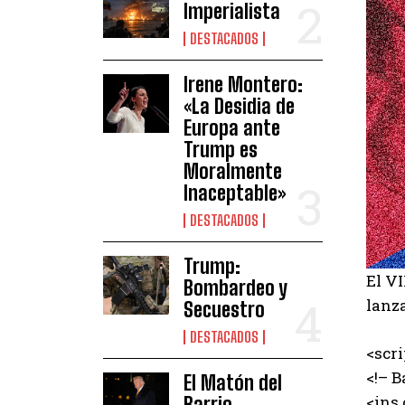
Imperialista
DESTACADOS
Irene Montero:
«La Desidia de
Europa ante
Trump es
Moralmente
Inaceptable»
DESTACADOS
Trump:
El VI
Bombardeo y
lanz
Secuestro
DESTACADOS
<scr
<!– B
El Matón del
<ins
Barrio