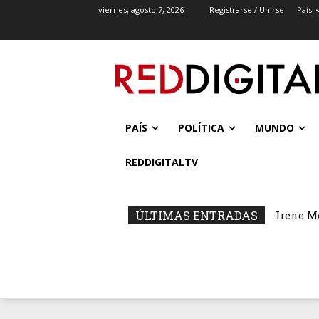
viernes, agosto 7, 2026
Registrarse / Unirse
País
PAÍS
POLÍTICA
MUNDO
REDDIGITALTV
ÚLTIMAS ENTRADAS
Irene M