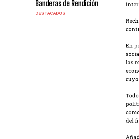
Banderas de Rendición
inter
DESTACADOS
Recha
cont
En po
socia
las r
econó
cuyos
Todo 
polít
como
del f
Añado