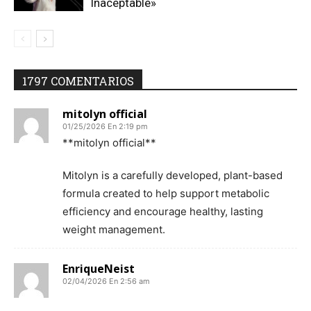
Inaceptable»
1797 COMENTARIOS
mitolyn official
01/25/2026 En 2:19 pm
**mitolyn official**
Mitolyn is a carefully developed, plant-based
formula created to help support metabolic
efficiency and encourage healthy, lasting
weight management.
EnriqueNeist
02/04/2026 En 2:56 am