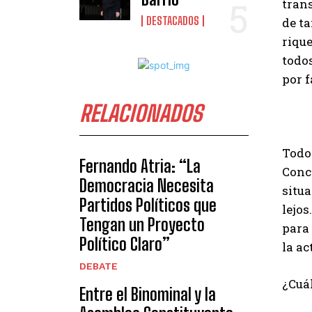
tran
DESTACADOS
de ta
riqu
todos
por 
RELACIONADOS
Todo
Fernando Atria: “La
Conce
Democracia Necesita
situa
Partidos Políticos que
lejos
Tengan un Proyecto
para
Político Claro”
la ac
DEBATE
¿Cuál
Entre el Binominal y la