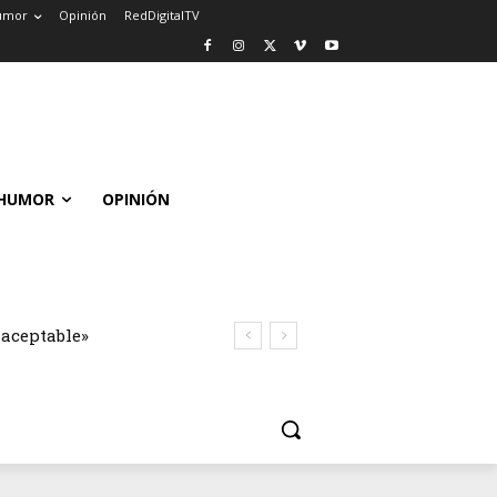
umor
Opinión
RedDigitalTV
HUMOR
OPINIÓN
naceptable»