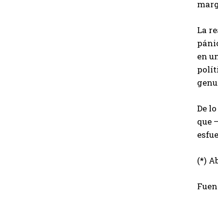
marg
La re
páni
en u
polí
genu
De lo
que 
esfue
(*) A
Fuen