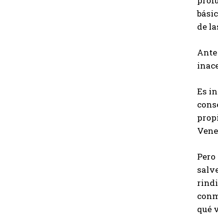
profu
básic
de l
Ante 
inace
Es i
conse
prop
Vene
Pero
salve
rind
conm
qué v