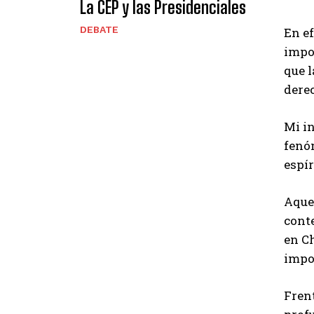
La CEP y las Presidenciales
DEBATE
En ef
impor
que l
dere
Mi in
fenó
espír
Aque
conte
en C
impo
Frent