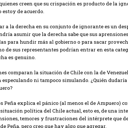
uienes creen que su crispación es producto de la ign
o estoy de acuerdo.
r a la derecha en su conjunto de ignorante es un despr
ndría asumir que la derecha sabe que sus aprensiones
las para hundir más al gobierno o para sacar provecho
o de sus representantes podrían entrar en esta catego
cha es genuino.
es comparan la situación de Chile con la de Venezuel
n especulando ni tampoco simulando. ¿Quién dudaría d
uero?
s Peña explica el pánico (al menos el de Ampuero) co
 situación política del Chile actual, esto es, de una i
siones, temores y frustraciones del intérprete que d
 de Peña, pero creo que hay algo que agregar.