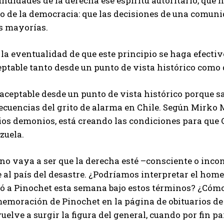
ndidades de la derecha ese espíritu autoritario, que n
o de la democracia: que las decisiones de una comuni
as mayorías.
la eventualidad de que este principio se haga efectivo
ptable tanto desde un punto de vista histórico como 
naceptable desde un punto de vista histórico porque 
cuencias del grito de alarma en Chile. Según Mirko M
ios demonios, está creando las condiciones para que 
zuela.
 no vaya a ser que la derecha esté –consciente o inc
 al país del desastre. ¿Podríamos interpretar el hom
ió a Pinochet esta semana bajo estos términos? ¿Cómo
emoración de Pinochet en la página de obituarios de 
uelve a surgir la figura del general, cuando por fin p