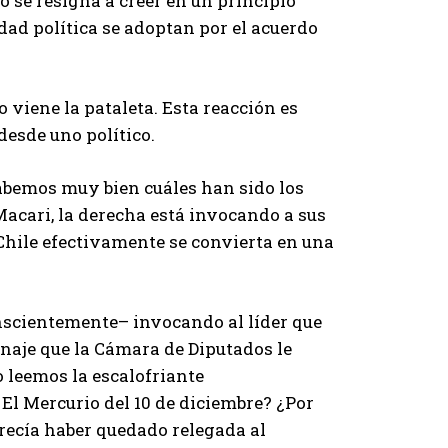
o se resigna a creer en un principio
dad política se adoptan por el acuerdo
 viene la pataleta. Esta reacción es
desde uno político.
sabemos muy bien cuáles han sido los
acari, la derecha está invocando a sus
Chile efectivamente se convierta en una
onscientemente– invocando al líder que
enaje que la Cámara de Diputados le
 leemos la escalofriante
El Mercurio del 10 de diciembre? ¿Por
arecía haber quedado relegada al