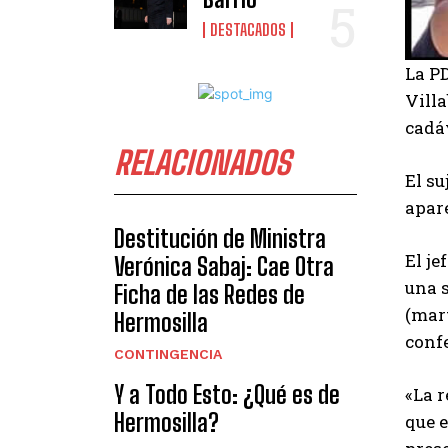
DESTACADOS
La PD
Vill
cadá
RELACIONADOS
El su
apare
Destitución de Ministra
El je
Verónica Sabaj: Cae Otra
una s
Ficha de las Redes de
(mart
Hermosilla
confe
CONTINGENCIA
Y a Todo Esto: ¿Qué es de
«La r
Hermosilla?
que 