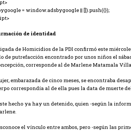
pt>
ygoogle = window.adsbygoogle || []).push({});
ipt>
irmación de identidad
rigada de Homicidios de la PDI confirmó este miércol
do de putrefacción encontrado por unos niños el sába
oncepción, corresponde al de Marlene Matamala Villa
ujer, embarazada de cinco meses, se encontraba desap
erpo correspondía al de ella pues la data de muerte d
este hecho ya hay un detenido, quien -según la infor
arlene.
esconoce el vínculo entre ambos, pero -según las pri