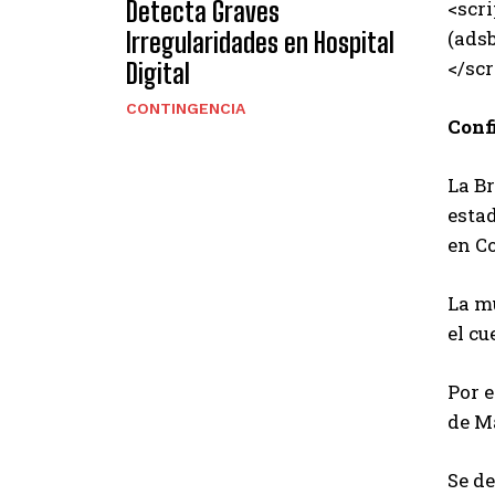
<scri
Detecta Graves
(adsb
Irregularidades en Hospital
</scr
Digital
CONTINGENCIA
Conf
La B
esta
en C
La m
el cu
Por 
de M
Se d