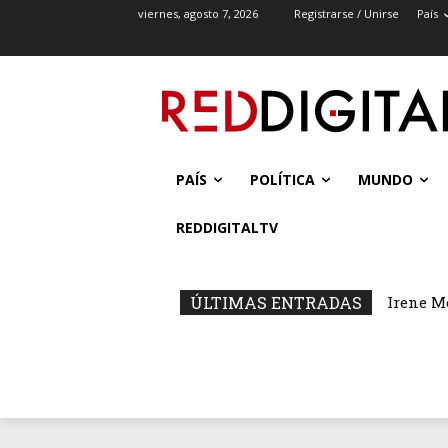
viernes, agosto 7, 2026
Registrarse / Unirse
País
PAÍS
POLÍTICA
MUNDO
REDDIGITALTV
ÚLTIMAS ENTRADAS
Irene M