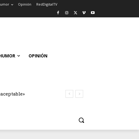
umor
Opinión
RedDigitalTV
HUMOR
OPINIÓN
naceptable»