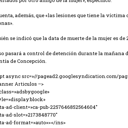
ntados por otro amigo de la mujer», especificó.
uenta, además, que «las lesiones que tiene la víctima 
onas».
én se indicó que la data de muerte de la mujer es de 2
so pasará a control de detención durante la mañana d
ntía de Concepción.
ipt async src=»//pagead2.googlesyndication.com/page
anner Articulos –>
 class=»adsbygoogle»
e=»display:block»
-ad-client=»ca-pub-2257646852564604″
-ad-slot=»2173848770″
-ad-format=»auto»></ins>