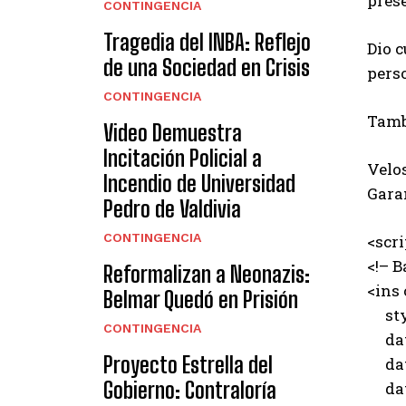
prese
CONTINGENCIA
Tragedia del INBA: Reflejo
Dio c
de una Sociedad en Crisis
pers
CONTINGENCIA
Tambi
Video Demuestra
Incitación Policial a
Velo
Incendio de Universidad
Gara
Pedro de Valdivia
CONTINGENCIA
<scr
<!– B
Reformalizan a Neonazis:
<ins
Belmar Quedó en Prisión
styl
CONTINGENCIA
data
Proyecto Estrella del
data
Gobierno: Contraloría
data