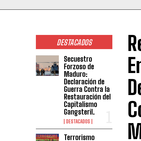
R
DESTACADOS
E
Secuestro
Forzoso de
Maduro:
D
Declaración de
Guerra Contra la
Restauración del
C
Capitalismo
Gangsteril.
DESTACADOS
M
Terrorismo