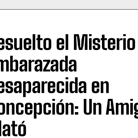
esuelto el Misterio
mbarazada
esaparecida en
oncepción: Un Amig
ató