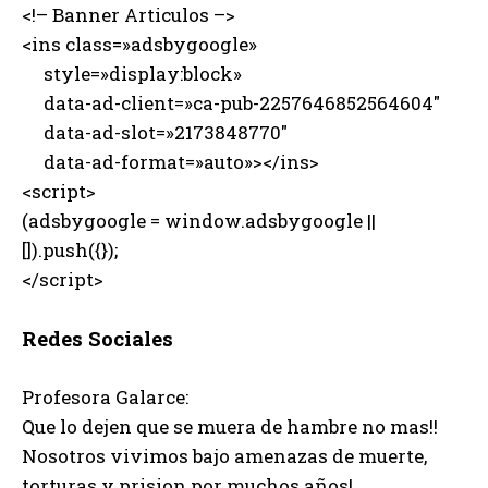
<!– Banner Articulos –>
<ins class=»adsbygoogle»
style=»display:block»
data-ad-client=»ca-pub-2257646852564604″
data-ad-slot=»2173848770″
data-ad-format=»auto»></ins>
<script>
(adsbygoogle = window.adsbygoogle ||
[]).push({});
</script>
Redes Sociales
Profesora Galarce:
Que lo dejen que se muera de hambre no mas!!
Nosotros vivimos bajo amenazas de muerte,
torturas y prision por muchos años!