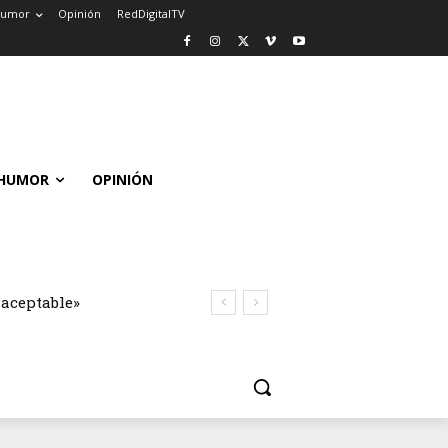
umor
Opinión
RedDigitalTV
HUMOR
OPINIÓN
naceptable»