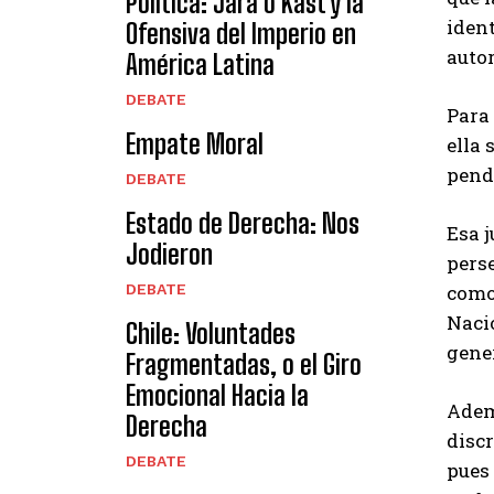
Política: Jara o Kast y la
ident
Ofensiva del Imperio en
auto
América Latina
DEBATE
Para
Empate Moral
ella 
pend
DEBATE
Estado de Derecha: Nos
Esa j
Jodieron
perse
como,
DEBATE
Nacio
Chile: Voluntades
gene
Fragmentadas, o el Giro
Emocional Hacia la
Ademá
Derecha
discr
DEBATE
pues 