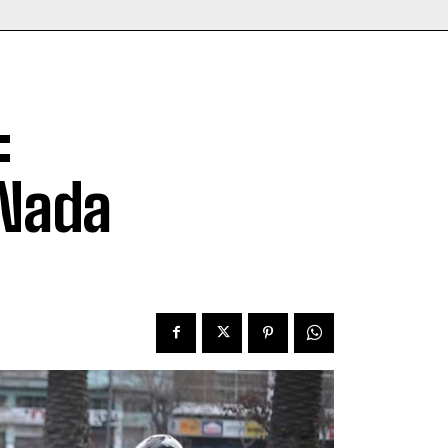
:
 Nada