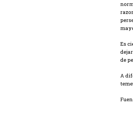
norma
razo
pers
mayo
Es ci
deja
de pe
A dif
teme
Fuen