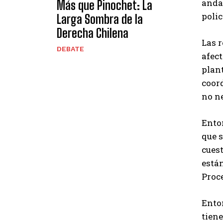
andar
Más que Pinochet: La
polic
Larga Sombra de la
Derecha Chilena
Las r
DEBATE
afect
plan
coord
no ne
Enton
que 
cuest
están
Proce
Enton
tiene