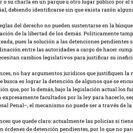
 o su charla en un parque u otro lugar público por el
ial, debiendo identificarse sin que exista razón algun
eglas del derecho no pueden sustentarse en la búsqued
ación de la libertad de los demás. Políticamente tampo
teada, pues la solución a las detenciones pendientes 
inación entre las autoridades a cargo de hacer cumpli
cesitan cambios legislativos para justificar su inefici
ces, no hay argumentos jurídicos que justifiquen la m
se busca es lograr la detención de algunos que se enc
ión que, por lo demás, bajo la legislación actual los 
 expresamente facultados por la ley para hacerlo, seg
sal Penal–, el mecanismo no puede ser a través de la 
ces que quede claro: actualmente las policías sí tien
n órdenes de detención pendientes, por lo que no par