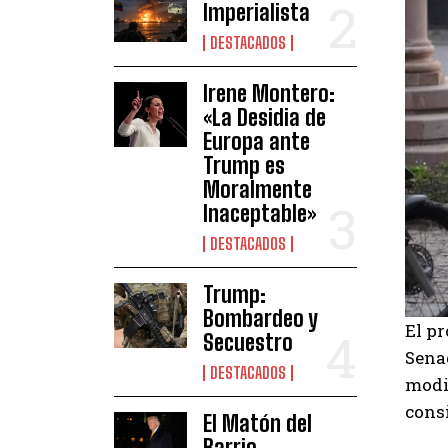
Imperialista
DESTACADOS
Irene Montero:
«La Desidia de
Europa ante
Trump es
Moralmente
Inaceptable»
DESTACADOS
Trump:
Bombardeo y
El p
Secuestro
Senad
DESTACADOS
modif
consi
El Matón del
Barrio