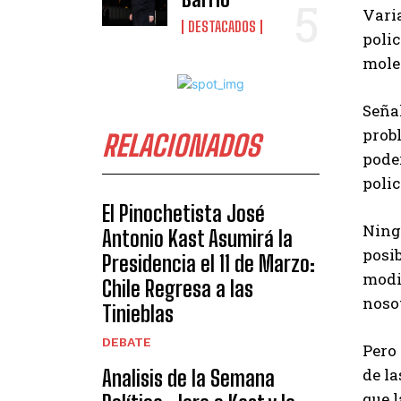
Varia
DESTACADOS
polic
moles
Señal
prob
RELACIONADOS
poder
polic
El Pinochetista José
Ningu
Antonio Kast Asumirá la
posib
Presidencia el 11 de Marzo:
modif
Chile Regresa a las
nosot
Tinieblas
DEBATE
Pero 
de la
Analisis de la Semana
que l