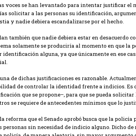
s voces se han levantado para intentar justificar el
ías solicitar a las personas su identificación, argum
tia y nadie debiera escandalizarse por el hecho.
an también que nadie debiera estar en desacuerdo con 
lema solamente se produciría al momento en que la p
 identificación alguna, ya que únicamente en ese caso
ial.
na de dichas justificaciones es razonable. Actualmen
ilidad de controlar la identidad frente a indicios. Es 
icación que se propone–, para que se pueda solicitar 
ros se requiere de antecedentes mínimos que lo justi
la reforma que el Senado aprobó busca que la policía p
s personas sin necesidad de indicio alguno. Dicho de
a policía, de manera aleatoria, sin mayor argumento qu