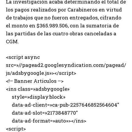
La investigación acaba determinando el total de
los pagos realizados por Carabineros en virtud
de trabajos que no fueron entregados, cifrando
el monto en $365.989.506, con la sumatoria de
las partidas de las cuatro obras canceladas a
CGM.
<script async
src=»//pagead2.googlesyndication.com/pagead/
js/adsbygoogle.js»></script>
<!– Banner Articulos –>
<ins class=»adsbygoogle»
style=»display:block»
data-ad-client=»ca-pub-2257646852564604″
data-ad-slot=»2173848770″
data-ad-format=»auto»></ins>
<script>