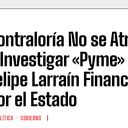
ontraloría No se At
 Investigar «Pyme»
elipe Larraín Finan
or el Estado
LÍTICA
GOBIERNO