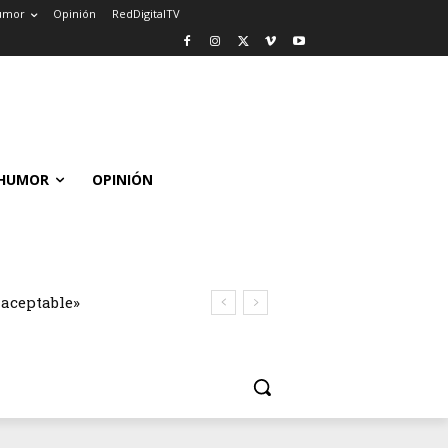
umor
Opinión
RedDigitalTV
HUMOR
OPINIÓN
naceptable»