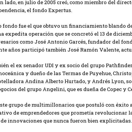
n lado, en julio de 2005 creó, como miembro del direc
pendencia, el fondo Expertus.
 fondo fue el que obtuvo un financiamiento blando de
a expedita operación que se concretó el 13 de diciem
esarios como José Antonio Garcés, fundador del fond
nte años participó también José Ramón Valente, actu
én el ex senador UDI y ex socio del grupo Pathfinder,
noceánica y dueño de las Termas de Puyehue, Christop
elladora Andina Alberto Hurtado, y Andrés Lyon, soci
gocios del grupo Angelini, que es dueña de Copec y C
ste grupo de multimillonarios que postuló con éxito 
ativo de emprendedores que prometía revolucionar l
e de innovaciones que nunca fueron bien explicitadas.