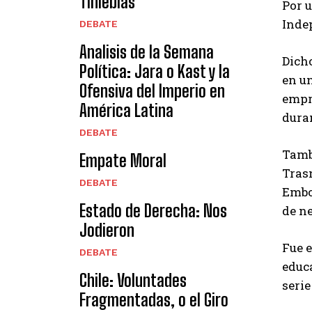
Tinieblas
Por u
Inde
DEBATE
Analisis de la Semana
Dicho
Política: Jara o Kast y la
en un
Ofensiva del Imperio en
empr
América Latina
dura
DEBATE
Tambi
Empate Moral
Tras
DEBATE
Embot
Estado de Derecha: Nos
de ne
Jodieron
Fue e
DEBATE
educ
Chile: Voluntades
seri
Fragmentadas, o el Giro