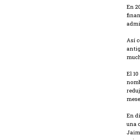
En 2
fina
admi
Así 
anti
much
El 10
nombr
reduj
meses
En di
una c
Jaime