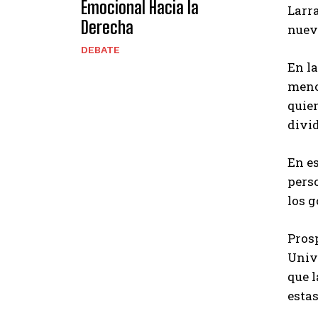
Emocional Hacia la
Larra
Derecha
nuev
DEBATE
En l
menos
quien
divi
En es
perso
los g
Prosp
Univ
que l
estas