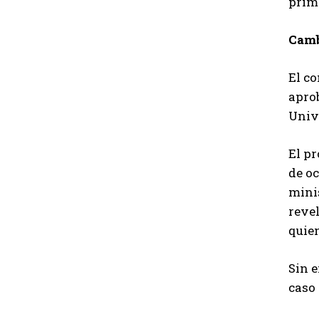
prim
Camb
El c
aprob
Univ
El pr
de oc
minis
revel
quie
Sin 
caso