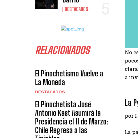
DESTACADOS
RELACIONADOS
No es
poco
clara
El Pinochetismo Vuelve a
a inv
La Moneda
DESTACADOS
La P
El Pinochetista José
Antonio Kast Asumirá la
por 
Presidencia el 11 de Marzo:
Chile Regresa a las
La pa