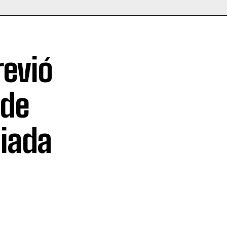
revió
 de
ciada