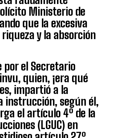
lícito Ministerio de
ando que la excesiva
 riqueza y la absorción
 por el Secretario
invu, quien, ¡era qué
s, impartió a la
 instrucción, según él,
ga el artículo 4º de la
ucciones (LGUC) en
stidioso artículo 27º.