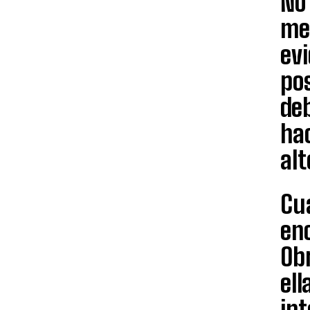
No
me
evi
po
deb
hac
alt
Cua
enc
Ob
ell
int