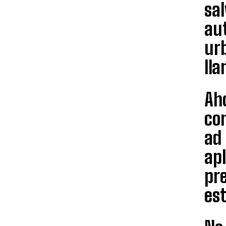
sa
au
ur
ll
Aho
co
ad 
apl
pre
es