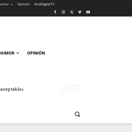
umor
Opinión
RedDigitalTV
HUMOR
OPINIÓN
naceptable»