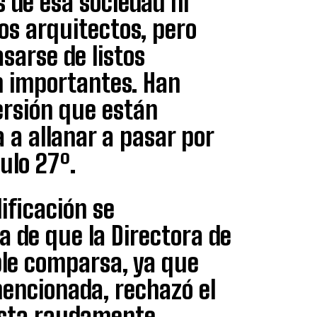
 de esa sociedad ni
s arquitectos, pero
sarse de listos
n importantes. Han
ersión que están
a a allanar a pasar por
ulo 27º.
ificación se
a de que la Directora de
le comparsa, ya que
 mencionada, rechazó el
nista raudamente