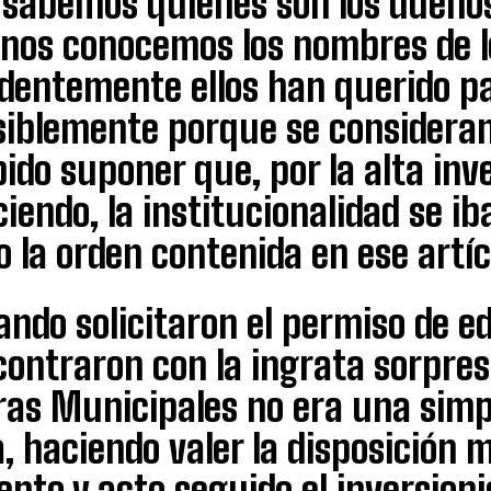
 sabemos quiénes son los dueños
nos conocemos los nombres de lo
dentemente ellos han querido pa
siblemente porque se considera
ido suponer que, por la alta inv
iendo, la institucionalidad se ib
o la orden contenida en ese artíc
ndo solicitaron el permiso de ed
ontraron con la ingrata sorpres
ras Municipales no era una simp
a, haciendo valer la disposición
ento y acto seguido el inversio