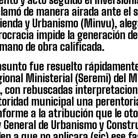
lamó de manera airada ante el so
vienda y Urbanismo (Minvu), aleg
ocracia impide la generación de
mano de obra calificada.
asunto fue resuelto rápidamente
ional Ministerial (Seremi) del M
, con rebuscadas interpretacione
oridad municipal una perentoria
forme a la atribución que le otor
y General de Urbanismo y Constr
en a que no aplicara (sic) ese fa