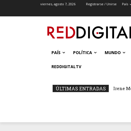
viernes, agosto 7, 2026
Registrarse / Unirse
País
PAÍS
POLÍTICA
MUNDO
REDDIGITALTV
ÚLTIMAS ENTRADAS
Irene M