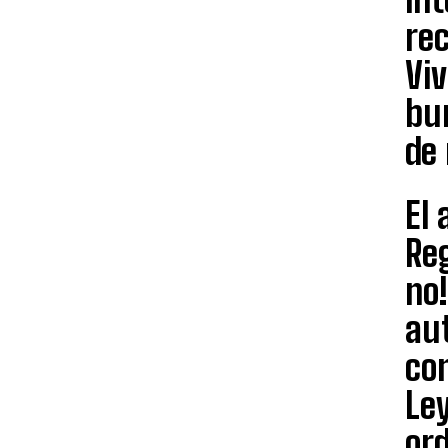
rec
Vi
bur
de 
El 
Reg
no!
aut
con
Le
ord