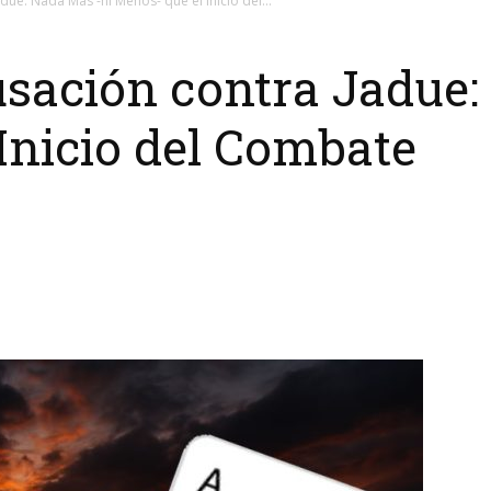
ue: Nada Más -ni Menos- que el Inicio del...
sación contra Jadue:
Inicio del Combate