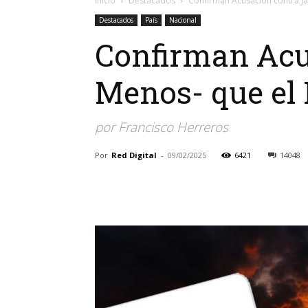
Inicio
Destacados
Confirman Acusación contra Jad
Destacados
País
Nacional
Confirman Acu
Menos- que el 
por Francisco Herreros
Por
Red Digital
-
09/02/2025
6421
14048