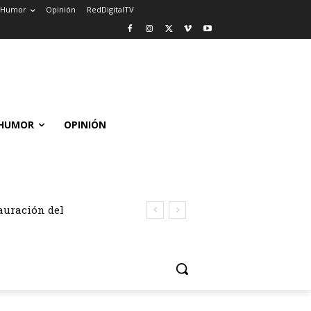
Humor
Opinión
RedDigitalTV
HUMOR
OPINIÓN
auración del