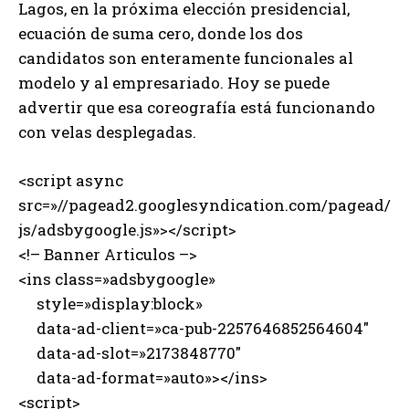
Lagos, en la próxima elección presidencial,
ecuación de suma cero, donde los dos
candidatos son enteramente funcionales al
modelo y al empresariado. Hoy se puede
advertir que esa coreografía está funcionando
con velas desplegadas.
<script async
src=»//pagead2.googlesyndication.com/pagead/
js/adsbygoogle.js»></script>
<!– Banner Articulos –>
<ins class=»adsbygoogle»
style=»display:block»
data-ad-client=»ca-pub-2257646852564604″
data-ad-slot=»2173848770″
data-ad-format=»auto»></ins>
<script>