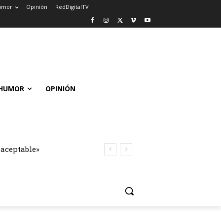
umor
Opinión
RedDigitalTV
HUMOR
OPINIÓN
naceptable»