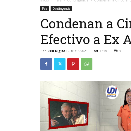
Inicio
País
Contingencia
Condenan a Cinco años 
País
Contingencia
Condenan a Cin
Efectivo a Ex 
Por
Red Digital
-
01/18/2021
1518
3