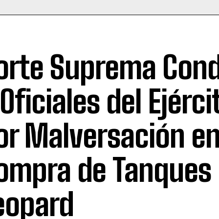
orte Suprema Con
 Oficiales del Ejérci
or Malversación e
ompra de Tanques
eopard