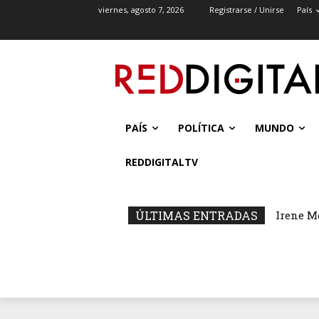
viernes, agosto 7, 2026
Registrarse / Unirse
País
PAÍS
POLÍTICA
MUNDO
REDDIGITALTV
ÚLTIMAS ENTRADAS
Irene M