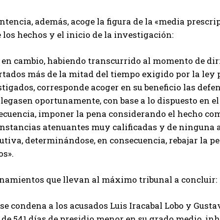
ntencia, además, acoge la figura de la «media prescri
 los hechos y el inicio de la investigación:
, en cambio, habiendo transcurrido al momento de diri
tados más de la mitad del tiempo exigido por la ley 
tigados, corresponde acoger en su beneficio las defe
legasen oportunamente, con base a lo dispuesto en el 
ecuencia, imponer la pena considerando el hecho com
unstancias atenuantes muy calificadas y de ninguna 
utiva, determinándose, en consecuencia, rebajar la pe
os».
namientos que llevan al máximo tribunal a concluir:
se condena a los acusados Luis Iracabal Lobo y Gusta
de 541 días de presidio menor en su grado medio, inh