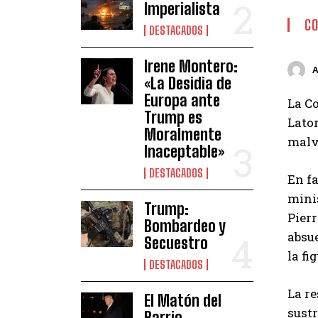
Imperialista
CO
DESTACADOS
Irene Montero:
«La Desidia de
Europa ante
La Co
Trump es
Lator
Moralmente
malve
Inaceptable»
DESTACADOS
En fa
mini
Trump:
Pierr
Bombardeo y
absue
Secuestro
la fi
DESTACADOS
La re
El Matón del
sustr
Barrio