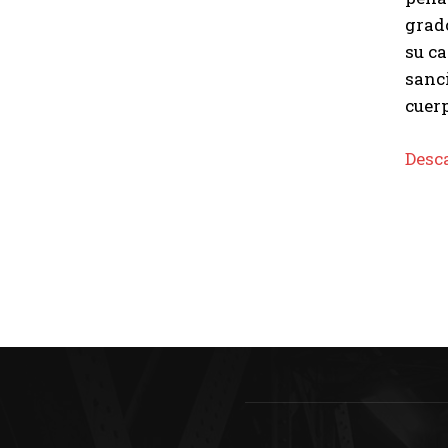
grad
su ca
sanci
cuerp
Desca