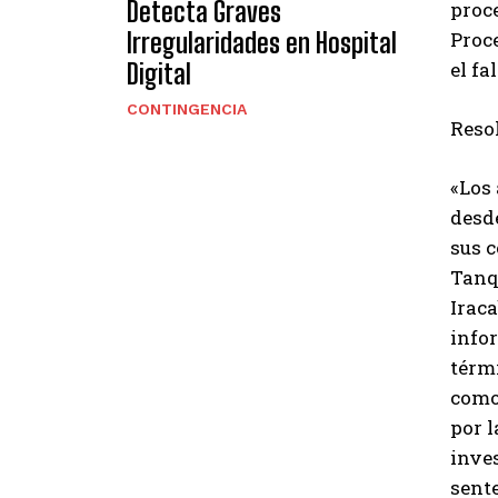
Detecta Graves
proce
Irregularidades en Hospital
Proce
el fa
Digital
CONTINGENCIA
Reso
«Los 
desde
sus 
Tanq
Iraca
infor
térmi
como 
por l
inves
sent