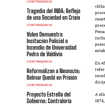
CONTINGENCIA
«Dilu
Tragedia del INBA: Reflejo
proce
de una Sociedad en Crisis
cues
proc
CONTINGENCIA
Penal
Video Demuestra
inclu
Incitación Policial a
presc
Incendio de Universidad
estab
Pedro de Valdivia
CONTINGENCIA
En ef
refer
Reformalizan a Neonazis:
incu
Belmar Quedó en Prisión
dirij
CONTINGENCIA
Proyecto Estrella del
A ell
Gobierno: Contraloría
1874