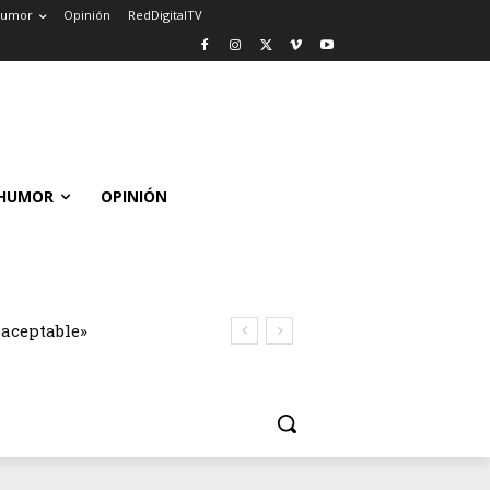
umor
Opinión
RedDigitalTV
HUMOR
OPINIÓN
naceptable»