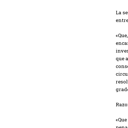
La se
entre
«Que
encar
inves
que a
cons
circ
resol
grad
Razo
«Que 
pena 