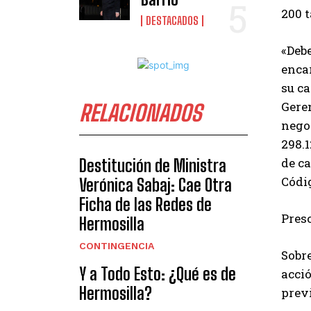
200 t
DESTACADOS
«Debe
encar
su c
Gere
RELACIONADOS
nego
298.1
de ca
Destitución de Ministra
Códig
Verónica Sabaj: Cae Otra
Ficha de las Redes de
Pres
Hermosilla
CONTINGENCIA
Sobre
Y a Todo Esto: ¿Qué es de
acció
Hermosilla?
previ