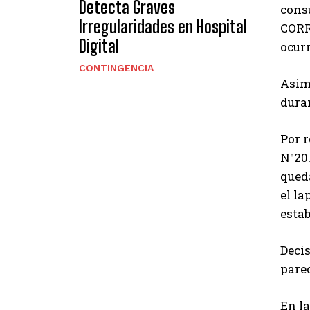
Detecta Graves
cons
Irregularidades en Hospital
CORR
Digital
ocurr
CONTINGENCIA
Asimi
duran
Por r
N°20
queda
el l
estab
Decis
parec
En l