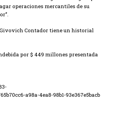
agar operaciones mercantiles de su
or”.
e Givovich Contador tiene un historial
indebida por $ 449 millones presentada
83-
65b70cc6-a98a-4ea8-98b1-93e367e5bacb