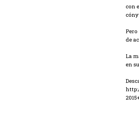
con 
cónyu
Pero 
de a
La má
en s
Desca
http
2015