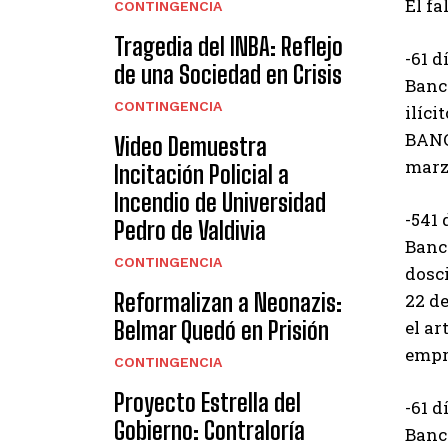
El fa
CONTINGENCIA
Tragedia del INBA: Reflejo
-61 d
de una Sociedad en Crisis
Banc
CONTINGENCIA
ilíc
BANCA
Video Demuestra
marzo
Incitación Policial a
Incendio de Universidad
-541 
Pedro de Valdivia
Banco
CONTINGENCIA
dosci
Reformalizan a Neonazis:
22 d
Belmar Quedó en Prisión
el ar
empre
CONTINGENCIA
Proyecto Estrella del
-61 d
Gobierno: Contraloría
Banco