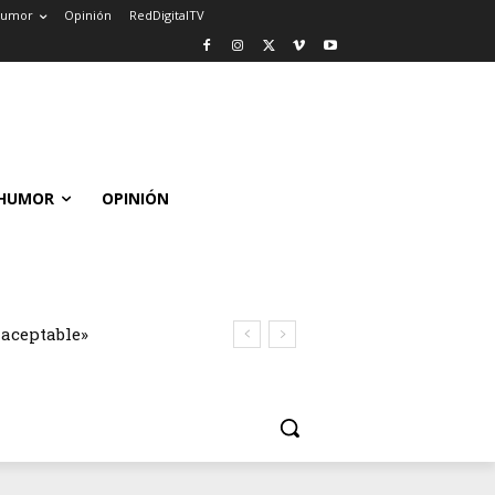
umor
Opinión
RedDigitalTV
HUMOR
OPINIÓN
naceptable»