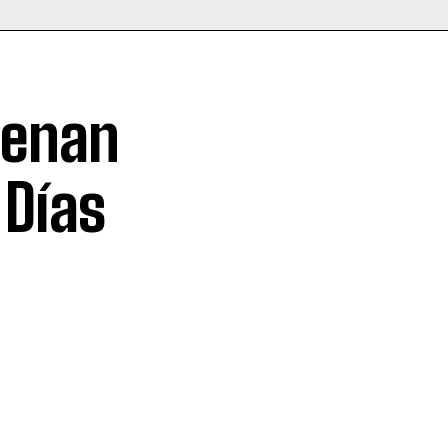
denan
 Días