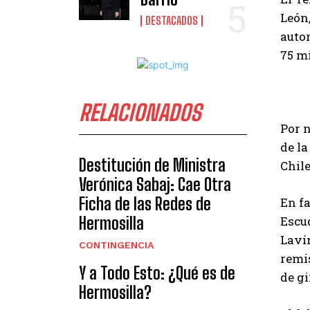
León,
DESTACADOS
autor
75 mi
RELACIONADOS
Por n
de la
Destitución de Ministra
Chile
Verónica Sabaj: Cae Otra
Ficha de las Redes de
En fa
Hermosilla
Escu
Lavín
CONTINGENCIA
remis
Y a Todo Esto: ¿Qué es de
de gi
Hermosilla?