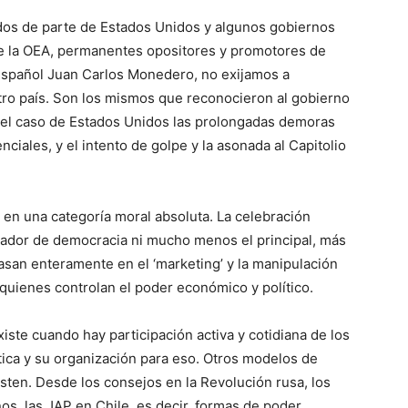
dos de parte de Estados Unidos y algunos gobiernos
de la OEA, permanentes opositores y promotores de
español Juan Carlos Monedero, no exijamos a
tro país. Son los mismos que reconocieron al gobierno
n el caso de Estados Unidos las prolongadas demoras
ciales, y el intento de golpe y la asonada al Capitolio
 en una categoría moral absoluta. La celebración
icador de democracia ni mucho menos el principal, más
san enteramente en el ‘marketing’ y la manipulación
 quienes controlan el poder económico y político.
iste cuando hay participación activa y cotidiana de los
tica y su organización para eso. Otros modelos de
isten. Desde los consejos en la Revolución rusa, los
s, las JAP en Chile, es decir, formas de poder