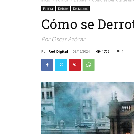
Inicio
Política
Debate
Cómo se Derrota de un 
Política
Debate
Destacados
Cómo se Derrot
Por Oscar Azócar
Por
Red Digital
-
09/15/2024
1706
1