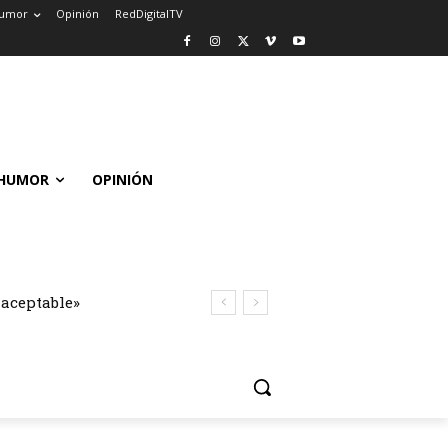
umor
Opinión
RedDigitalTV
HUMOR
OPINIÓN
naceptable»