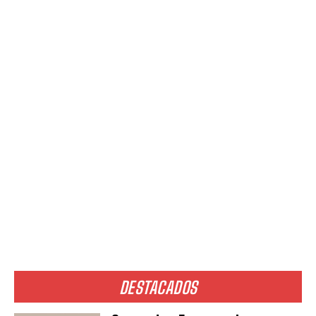
KEEP CALM
IT’S COMING SOON
This page is underconstruction and almost
already!
DESTACADOS